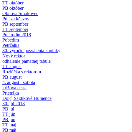
TT október
PB október
Obnova Smokovec
Púť za kňazov
PB september
TT september
Púť rodín 2018
Pobedim
Petržalka
80. výročie posvätenia kaplnky
Nový rektor
odhalenie pamätnej tabule
TT august
Rozlúčka s rektorom
PB august
4. august - sobota
krížová cesta
Prietržka
Dojč, Šajdíkové Humence
30. júl 2018
PB júl
TT jún
PB jún
TT máj
PB máj