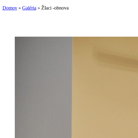
Domov
»
Galéria
»
ŽIaci -obnova
Nachádzate sa tu