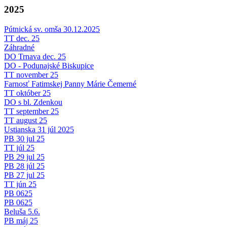
2025
Pútnická sv. omša 30.12.2025
TT dec. 25
Záhradné
DO Trnava dec. 25
DO - Podunajské Biskupice
TT november 25
Farnosť Fatimskej Panny Márie Čemerné
TT október 25
DO s bl. Zdenkou
TT september 25
TT august 25
Ustianska 31 júl 2025
PB 30 jul 25
TT júl 25
PB 29 jul 25
PB 28 júl 25
PB 27 jul 25
TT jún 25
PB 0625
PB 0625
Beluša 5.6.
PB máj 25