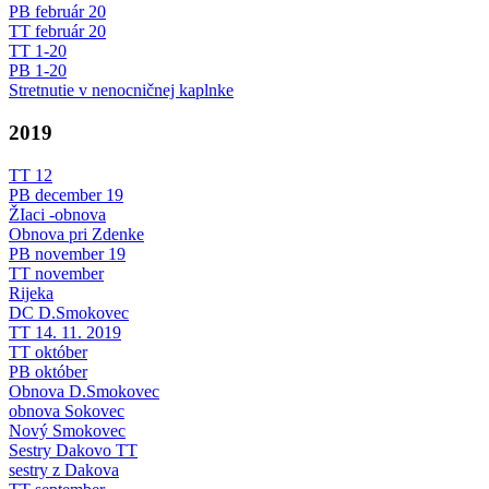
PB február 20
TT február 20
TT 1-20
PB 1-20
Stretnutie v nenocničnej kaplnke
2019
TT 12
PB december 19
ŽIaci -obnova
Obnova pri Zdenke
PB november 19
TT november
Rijeka
DC D.Smokovec
TT 14. 11. 2019
TT október
PB október
Obnova D.Smokovec
obnova Sokovec
Nový Smokovec
Sestry Dakovo TT
sestry z Dakova