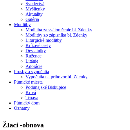
Hlavné menu
Svedectvá
Myšlienky
Aktuality
Galéria
Modlitby
Modlitba za svätorečenie bl. Zdenky
Modlitby zo zápisníka bl. Zdenky
Liturgické modlitby
Krížové cesty
Deviatniky
Ružence
Litánie
Adorácie
Prosby a vypočutia
Vypočutia na príhovor bl. Zdenky
Pútnické miesta
Podunajské Biskupice
Krivá
Trnava
Pútnický dom
Oznamy
ŽIaci -obnova