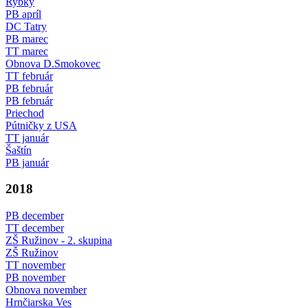
Rybky
PB apríl
DC Tatry
PB marec
TT marec
Obnova D.Smokovec
TT február
PB február
PB február
Priechod
Pútničky z USA
TT január
Šaštín
PB január
2018
PB december
TT december
ZŠ Ružinov - 2. skupina
ZŠ Ružinov
TT november
PB november
Obnova november
Hrnčiarska Ves