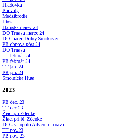
Hladovka
Prievaly
Medzibrodie
Linz
Haniska marec 24
DO Trnava marec 24
DO marec Dolný Smokovec
PB obnova pôst 24
DO Trnava
TT február 24
PB február 24
TT jan. 24
PB jan. 24
Smolnícka Huta
2023
PB dec. 23
TT dec.23
Žiaci pri Zdenke
ŽIaci pri bl. Zdenke
DO - vstup do Adventu Trnava
TT nov.23
PB nov. 23