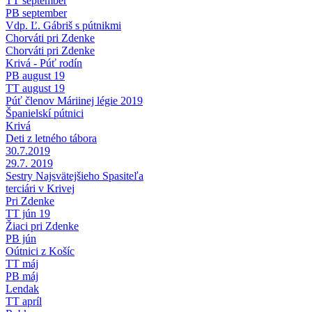
TT september
PB september
Vdp. Ľ. Gábriš s pútnikmi
Chorváti pri Zdenke
Chorváti pri Zdenke
Krivá - Púť rodín
PB august 19
TT august 19
Púť členov Máriinej légie 2019
Španielskí pútnici
Krivá
Deti z letného tábora
30.7.2019
29.7. 2019
Sestry Najsvätejšieho Spasiteľa
terciári v Krivej
Pri Zdenke
TT jún 19
Žiaci pri Zdenke
PB jún
Oútnici z Košíc
TT máj
PB máj
Lendak
TT apríl