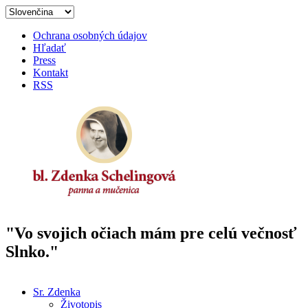
Skočiť na hlavný obsah
Ochrana osobných údajov
Hľadať
Press
Kontakt
RSS
"Vo svojich očiach mám pre celú večnosť
Oficiálna stránka venovaná
Slnko."
svätorečeniu bl. sestry Zdenky
Sr. Zdenka
Životopis