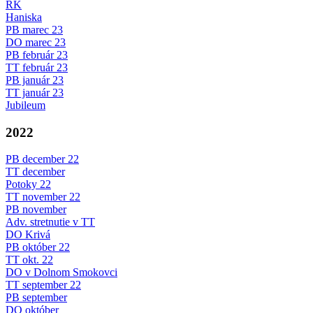
RK
Haniska
PB marec 23
DO marec 23
PB február 23
TT február 23
PB január 23
TT január 23
Jubileum
2022
PB december 22
TT december
Potoky 22
TT november 22
PB november
Adv. stretnutie v TT
DO Krivá
PB október 22
TT okt. 22
DO v Dolnom Smokovci
TT september 22
PB september
DO október