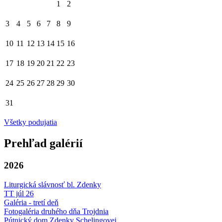
1
2
3
4
5
6
7
8
9
10
11
12
13
14
15
16
17
18
19
20
21
22
23
24
25
26
27
28
29
30
31
Všetky podujatia
Prehľad galérií
2026
Liturgická slávnosť bl. Zdenky
TT júl 26
Galéria - tretí deň
Fotogaléria druhého dňa Trojdnia
Pútnický dom Zdenky Schelingovej