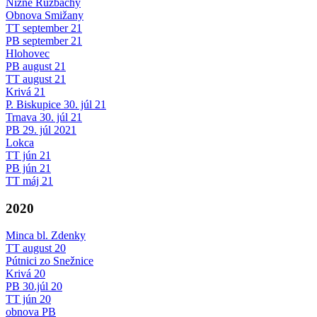
Nižné Ružbachy
Obnova Smižany
TT september 21
PB september 21
Hlohovec
PB august 21
TT august 21
Krivá 21
P. Biskupice 30. júl 21
Trnava 30. júl 21
PB 29. júl 2021
Lokca
TT jún 21
PB jún 21
TT máj 21
2020
Minca bl. Zdenky
TT august 20
Pútnici zo Snežnice
Krivá 20
PB 30.júl 20
TT jún 20
obnova PB