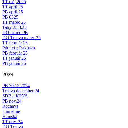
TT máj 2025
TT apríl 25
PB apríl 25
PB 0325
TT marec 25
Tatry 23.3.25
DO marec PB
DO Trnava marec 25
TT február 25
Pútnici z Rakúska
PB február 25
TT január 25
PB január 25
2024
PB 30.12.2024
Trnava december 24
SDB a KPVS
PB nov.24
Roznava
Humenne
Haniska
TT nov. 24
DO Trnava