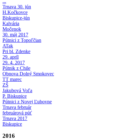
...
Trnava 30. jún
H.Kočkovce
Biskupice-jún
Kalvária
Močenok
30. máj 2017
Pútnici z Topoľčian
ATak
Pri bl. Zdenke
29. apríl
29. 4. 2017
Pútnik z Chile
Obnova Dolný Smokovec
TT marec
ZŠ
Jakubová Voľa
P. Biskupice
Pútnici z Novej Ľubovne
Trnava február
februárová púť
Trnava 2017
Biskupice
2016