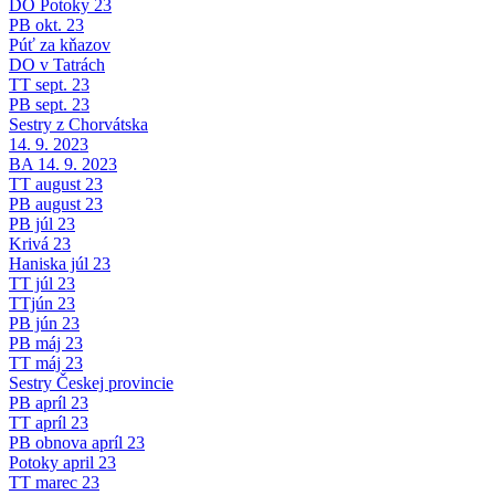
DO Potoky 23
PB okt. 23
Púť za kňazov
DO v Tatrách
TT sept. 23
PB sept. 23
Sestry z Chorvátska
14. 9. 2023
BA 14. 9. 2023
TT august 23
PB august 23
PB júl 23
Krivá 23
Haniska júl 23
TT júl 23
TTjún 23
PB jún 23
PB máj 23
TT máj 23
Sestry Českej provincie
PB apríl 23
TT apríl 23
PB obnova apríl 23
Potoky april 23
TT marec 23