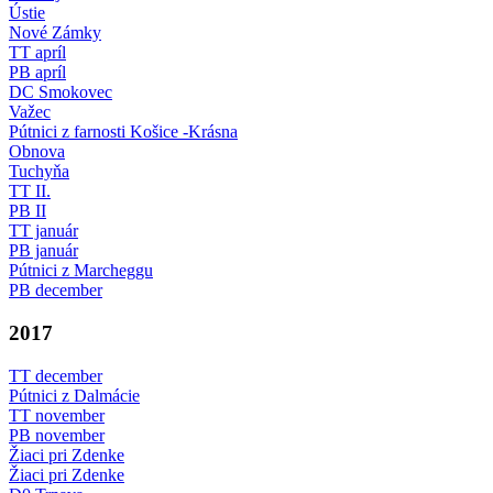
Ústie
Nové Zámky
TT apríl
PB apríl
DC Smokovec
Važec
Pútnici z farnosti Košice -Krásna
Obnova
Tuchyňa
TT II.
PB II
TT január
PB január
Pútnici z Marcheggu
PB december
2017
TT december
Pútnici z Dalmácie
TT november
PB november
Žiaci pri Zdenke
Žiaci pri Zdenke