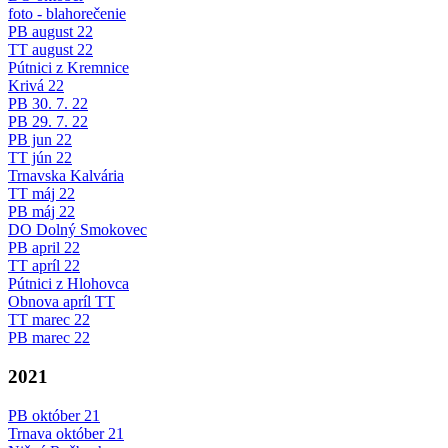
foto - blahorečenie
PB august 22
TT august 22
Pútnici z Kremnice
Krivá 22
PB 30. 7. 22
PB 29. 7. 22
PB jun 22
TT jún 22
Trnavska Kalvária
TT máj 22
PB máj 22
DO Dolný Smokovec
PB april 22
TT apríl 22
Pútnici z Hlohovca
Obnova apríl TT
TT marec 22
PB marec 22
2021
PB október 21
Trnava október 21