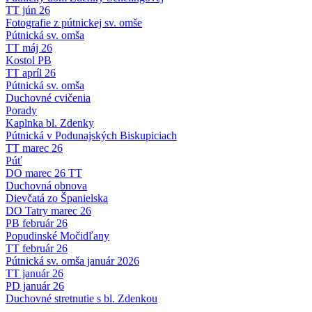
TT jún 26
Fotografie z pútnickej sv. omše
Pútnická sv. omša
TT máj 26
Kostol PB
TT apríl 26
Pútnická sv. omša
Duchovné cvičenia
Porady
Kaplnka bl. Zdenky
Pútnická v Podunajských Biskupiciach
TT marec 26
Púť
DO marec 26 TT
Duchovná obnova
Dievčatá zo Španielska
DO Tatry marec 26
PB február 26
Popudinské Močidľany
TT február 26
Pútnická sv. omša január 2026
TT január 26
PD január 26
Duchovné stretnutie s bl. Zdenkou