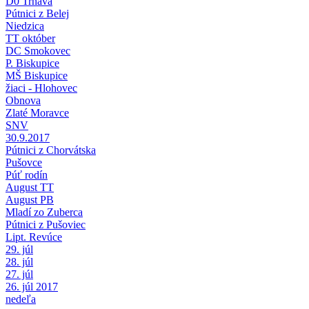
D0 Trnava
Pútnici z Belej
Niedzica
TT október
DC Smokovec
P. Biskupice
MŠ Biskupice
žiaci - Hlohovec
Obnova
Zlaté Moravce
SNV
30.9.2017
Pútnici z Chorvátska
Pušovce
Púť rodín
August TT
August PB
Mladí zo Zuberca
Pútnici z Pušoviec
Lipt. Revúce
29. júl
28. júl
27. júl
26. júl 2017
nedeľa