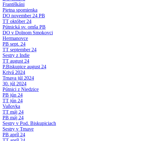
Františkáni
Pietna spomienka
DO november 24 PB
TT október 24
Pútnická sv. omša PB
DO v Dolnom Smokovci
Hermanovce
PB sept. 24
TT september 24
Sestry z Indie
TT august 24
P.Biskupice august 24
Krivá 2024
Trnava júl 2024
30. júl 2024
Pútnici z Niedzice
PB jún 24
TT jún 24
Vaňovka
TT máj 24
PB máj 24
Sestry v Pod. Biskupiciach
Sestry v Trnave
PB apríl 24
TT apríl 24