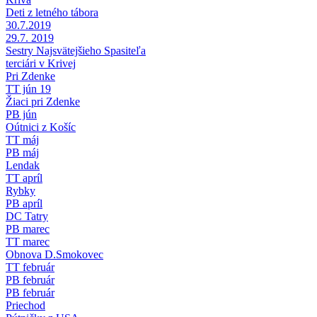
Deti z letného tábora
30.7.2019
29.7. 2019
Sestry Najsvätejšieho Spasiteľa
terciári v Krivej
Pri Zdenke
TT jún 19
Žiaci pri Zdenke
PB jún
Oútnici z Košíc
TT máj
PB máj
Lendak
TT apríl
Rybky
PB apríl
DC Tatry
PB marec
TT marec
Obnova D.Smokovec
TT február
PB február
PB február
Priechod