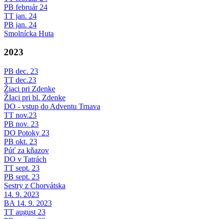
PB február 24
TT jan. 24
PB jan. 24
Smolnícka Huta
2023
PB dec. 23
TT dec.23
Žiaci pri Zdenke
ŽIaci pri bl. Zdenke
DO - vstup do Adventu Trnava
TT nov.23
PB nov. 23
DO Potoky 23
PB okt. 23
Púť za kňazov
DO v Tatrách
TT sept. 23
PB sept. 23
Sestry z Chorvátska
14. 9. 2023
BA 14. 9. 2023
TT august 23