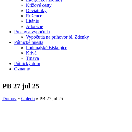
Krížové cesty
Deviatniky
Ružence
Litánie
Adorácie
Prosby a vypočutia
Vypočutia na príhovor bl. Zdenky
Pútnické miesta
Podunajské Biskupice
Krivá
Trnava
Pútnický dom
Oznamy
PB 27 jul 25
Domov
»
Galéria
»
PB 27 jul 25
Nachádzate sa tu