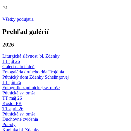
31
Všetky podujatia
Prehľad galérií
2026
Liturgická slávnosť bl. Zdenky
TT júl 26
Galéria - tretí deň
Fotogaléria druhého dňa Trojdnia
Pútnický dom Zdenky Schelingovej
TT jún 26
Fotografie z pútnickej sv. omše
Pútnická sv. omša
TT máj 26
Kostol PB
TT apríl 26
Pútnická sv. omša
Duchovné cvičenia
Porady
Kaplnka bl. Zdenky