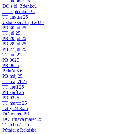
TT október 25
DO s bl. Zdenkou
TT september 25
TT august 25
Ustianska 31 júl 2025
PB 30 jul 25
TT júl 25
PB 29 jul 25
PB 28 júl 25
PB 27 jul 25
TT jún 25
PB 0625
PB 0625
Beluša 5.6.
PB máj 25
TT máj 2025
TT apríl 25
PB apríl 25
PB 0325
TT marec 25
Tatry 23.3.25
DO marec PB
DO Trnava marec 25
TT február 25
Pútnici z Rakúska