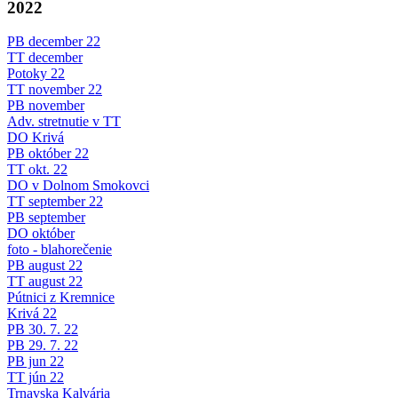
2022
PB december 22
TT december
Potoky 22
TT november 22
PB november
Adv. stretnutie v TT
DO Krivá
PB október 22
TT okt. 22
DO v Dolnom Smokovci
TT september 22
PB september
DO október
foto - blahorečenie
PB august 22
TT august 22
Pútnici z Kremnice
Krivá 22
PB 30. 7. 22
PB 29. 7. 22
PB jun 22
TT jún 22
Trnavska Kalvária