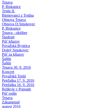
Trnava
P. Biskupice
Trstín II.
Birmovanci z Trstína
Obnova Trnava
Obnova D.Smokovec
P. Biskupice
Trnava - október
Študenti
Púť kňazov
Považská Bystrica
Dolný Smokovec
Púť za kňazov
Šaštín
Šaštín
Trnava 30. 9. 2016
Koncert
Považská Teplá
Petržalka 17. 9. 2016
Petržalka 16. 9. 2016
Relikvie v Poprade
Púť rodín
Trnava
Zákamenné
august 2016