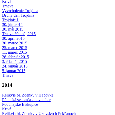
Krivá
Trnava
Vyvrcholenie Trojdnia
Druhý deň Trojdnia
Trojdnie I.
30. jún 2015
30. máj 2015
Trnava 30. máj 2015
30. apríl 2015
30. marec 2015
25. marec 2015
11. marec 2015
28. február 2015
3. február 2015
24. január 2015
5. január 2015
Trnava
2014
Relikvie bl. Zdenky v Habovke
Pútnická sv. omša - november
Podunajské Biskupice
Krivá
Relikvia bl. Zdenky v Uzovských Pekľanoch