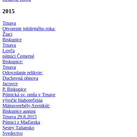
2015
Trnava
Otvorenie jubilejného roka:
Žiaci
Biskupice
Trnava
Lovča
pútnici Čemerné
Biskupice:
Trnava
Odovzdanie relikvie:
Duchovná obnova
Jacovce
P. Biskupice
Pútnická sv. omša v Trnave
výročie blahorečenia
Mátraverebély-Szentkút:
Biskupice august
Trnava 29.8.2015
Pútnici z Maďarska
Sestry Taliansko
Svedectvo