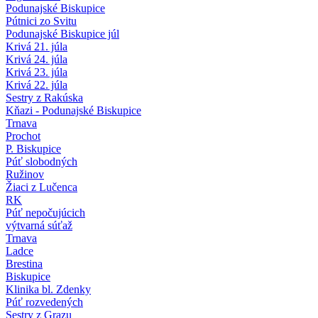
Podunajské Biskupice
Pútnici zo Svitu
Podunajské Biskupice júl
Krivá 21. júla
Krivá 24. júla
Krivá 23. júla
Krivá 22. júla
Sestry z Rakúska
Kňazi - Podunajské Biskupice
Trnava
Prochot
P. Biskupice
Púť slobodných
Ružinov
Žiaci z Lučenca
RK
Púť nepočujúcich
výtvarná súťaž
Trnava
Ladce
Brestina
Biskupice
Klinika bl. Zdenky
Púť rozvedených
Sestry z Grazu