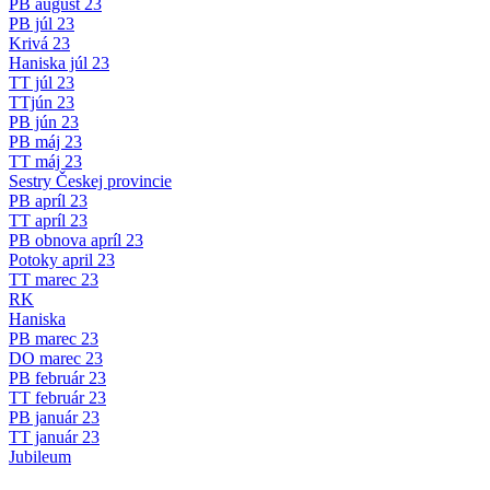
PB august 23
PB júl 23
Krivá 23
Haniska júl 23
TT júl 23
TTjún 23
PB jún 23
PB máj 23
TT máj 23
Sestry Českej provincie
PB apríl 23
TT apríl 23
PB obnova apríl 23
Potoky april 23
TT marec 23
RK
Haniska
PB marec 23
DO marec 23
PB február 23
TT február 23
PB január 23
TT január 23
Jubileum