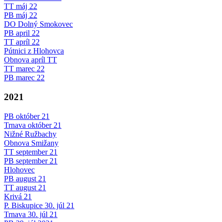
TT máj 22
PB máj 22
DO Dolný Smokovec
PB april 22
TT apríl 22
Pútnici z Hlohovca
Obnova apríl TT
TT marec 22
PB marec 22
2021
PB október 21
Trnava október 21
Nižné Ružbachy
Obnova Smižany
TT september 21
PB september 21
Hlohovec
PB august 21
TT august 21
Krivá 21
P. Biskupice 30. júl 21
Trnava 30. júl 21