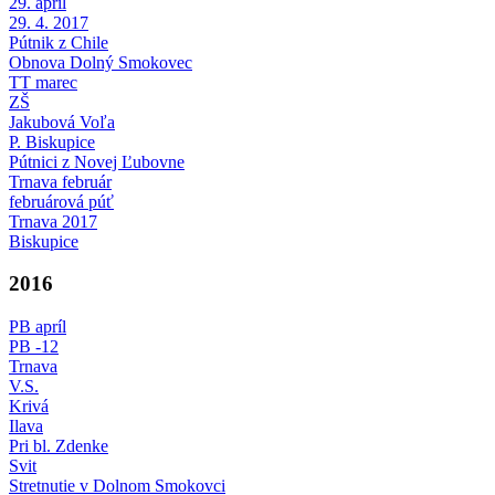
29. apríl
29. 4. 2017
Pútnik z Chile
Obnova Dolný Smokovec
TT marec
ZŠ
Jakubová Voľa
P. Biskupice
Pútnici z Novej Ľubovne
Trnava február
februárová púť
Trnava 2017
Biskupice
2016
PB apríl
PB -12
Trnava
V.S.
Krivá
Ilava
Pri bl. Zdenke
Svit
Stretnutie v Dolnom Smokovci