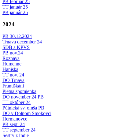
PB február 25
TT január 25
PB január 25
2024
PB 30.12.2024
Trnava december 24
SDB a KPVS
PB nov.24
Roznava
Humenne
Haniska
TT nov. 24
DO Trnava
Františkáni
Pietna spomienka
DO november 24 PB
TT október 24
Pútnická sv. omša PB
DO v Dolnom Smokovci
Hermanovce
PB sept. 24
TT september 24
Sestry z Indie