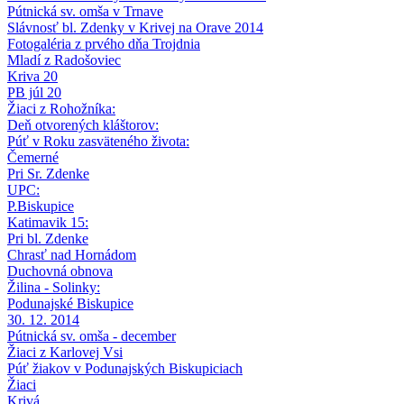
Pútnická sv. omša v Trnave
Slávnosť bl. Zdenky v Krivej na Orave 2014
Fotogaléria z prvého dňa Trojdnia
Mladí z Radošoviec
Kriva 20
PB júl 20
Žiaci z Rohožníka:
Deň otvorených kláštorov:
Púť v Roku zasväteného života:
Čemerné
Pri Sr. Zdenke
UPC:
P.Biskupice
Katimavik 15:
Pri bl. Zdenke
Chrasť nad Hornádom
Duchovná obnova
Žilina - Solinky:
Podunajské Biskupice
30. 12. 2014
Pútnická sv. omša - december
Žiaci z Karlovej Vsi
Púť žiakov v Podunajských Biskupiciach
Žiaci
Krivá