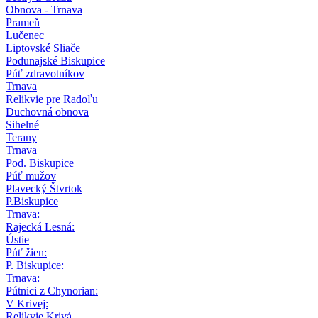
Obnova - Trnava
Prameň
Lučenec
Liptovské Sliače
Podunajské Biskupice
Púť zdravotníkov
Trnava
Relikvie pre Radoľu
Duchovná obnova
Sihelné
Terany
Trnava
Pod. Biskupice
Púť mužov
Plavecký Štvrtok
P.Biskupice
Trnava:
Rajecká Lesná:
Ústie
Púť žien:
P. Biskupice:
Trnava:
Pútnici z Chynorian:
V Krivej:
Relikvie Krivá