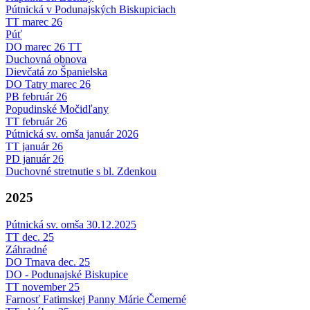
Pútnická v Podunajských Biskupiciach
TT marec 26
Púť
DO marec 26 TT
Duchovná obnova
Dievčatá zo Španielska
DO Tatry marec 26
PB február 26
Popudinské Močidľany
TT február 26
Pútnická sv. omša január 2026
TT január 26
PD január 26
Duchovné stretnutie s bl. Zdenkou
2025
Pútnická sv. omša 30.12.2025
TT dec. 25
Záhradné
DO Trnava dec. 25
DO - Podunajské Biskupice
TT november 25
Farnosť Fatimskej Panny Márie Čemerné