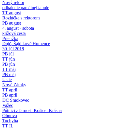
Nový rektor
odhalenie pamätnej tabule
TT august
Rozlúčka s rektorom
PB august
4. august - sobota
krížová cesta
Prietržka
Dojč, Šajdíkové Humence
30. júl 2018
PB júl
TT jún
PB jún
TT máj
PB máj
Ústie
Nové Zámky
TT apríl
PB apríl
DC Smokovec
Važec
Pútnici z farnosti Košice -Krásna
Obnova
Tuchyňa
TT II.