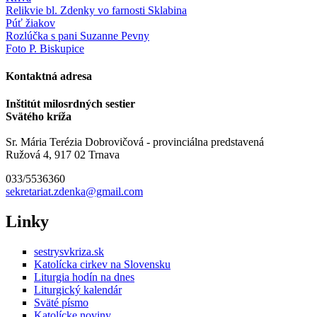
Relikvie bl. Zdenky vo farnosti Sklabina
Púť žiakov
Rozlúčka s pani Suzanne Pevny
Foto P. Biskupice
Kontaktná adresa
Inštitút milosrdných sestier
Svätého kríža
Sr. Mária Terézia Dobrovičová - provinciálna predstavená
Ružová 4, 917 02 Trnava
033/5536360
sekretariat.zdenka@gmail.com
Linky
sestrysvkriza.sk
Katolícka cirkev na Slovensku
Liturgia hodín na dnes
Liturgický kalendár
Sväté písmo
Katolícke noviny