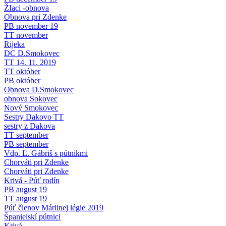
ŽIaci -obnova
Obnova pri Zdenke
PB november 19
TT november
Rijeka
DC D.Smokovec
TT 14. 11. 2019
TT október
PB október
Obnova D.Smokovec
obnova Sokovec
Nový Smokovec
Sestry Dakovo TT
sestry z Dakova
TT september
PB september
Vdp. Ľ. Gábriš s pútnikmi
Chorváti pri Zdenke
Chorváti pri Zdenke
Krivá - Púť rodín
PB august 19
TT august 19
Púť členov Máriinej légie 2019
Španielskí pútnici
Krivá