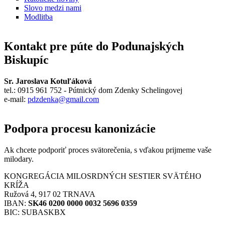
Slovo medzi nami
Modlitba
Kontakt pre púte do Podunajských
Biskupíc
Sr. Jaroslava Kotuľáková
tel.: 0915 961 752 - Pútnický dom Zdenky Schelingovej
e-mail:
pdzdenka@gmail.com
Podpora procesu kanonizácie
Ak chcete podporiť proces svätorečenia,
s vďakou prijmeme vaše
milodary.
KONGREGÁCIA MILOSRDNÝCH SESTIER SVÄTÉHO
KRÍŽA
Ružová 4, 917 02 TRNAVA
IBAN:
SK46 0200 0000 0032 5696 0359
BIC: SUBASKBX