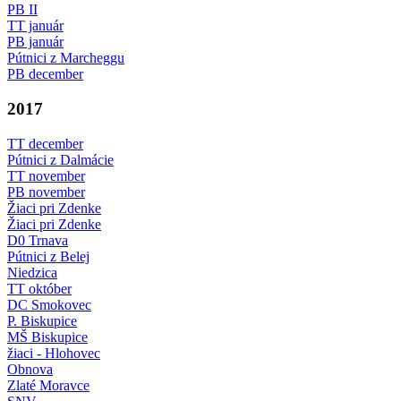
PB II
TT január
PB január
Pútnici z Marcheggu
PB december
2017
TT december
Pútnici z Dalmácie
TT november
PB november
Žiaci pri Zdenke
Žiaci pri Zdenke
D0 Trnava
Pútnici z Belej
Niedzica
TT október
DC Smokovec
P. Biskupice
MŠ Biskupice
žiaci - Hlohovec
Obnova
Zlaté Moravce