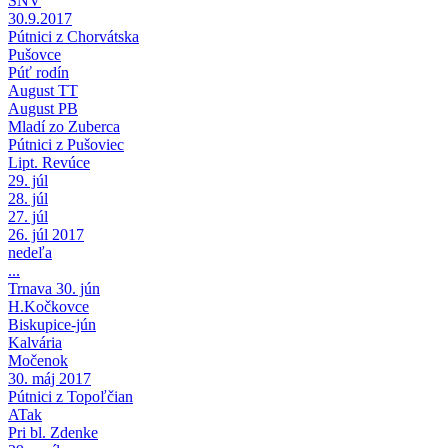
SNV
30.9.2017
Pútnici z Chorvátska
Pušovce
Púť rodín
August TT
August PB
Mladí zo Zuberca
Pútnici z Pušoviec
Lipt. Revúce
29. júl
28. júl
27. júl
26. júl 2017
nedeľa
...
Trnava 30. jún
H.Kočkovce
Biskupice-jún
Kalvária
Močenok
30. máj 2017
Pútnici z Topoľčian
ATak
Pri bl. Zdenke