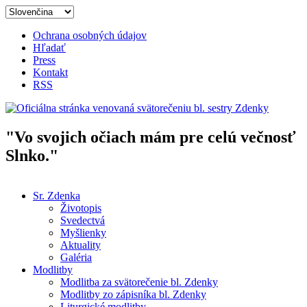
Skočiť na hlavný obsah
Ochrana osobných údajov
Hľadať
Press
Kontakt
RSS
"Vo svojich očiach mám pre celú večnosť
Oficiálna stránka venovaná
Slnko."
svätorečeniu bl. sestry Zdenky
Sr. Zdenka
Životopis
Hlavné menu
Svedectvá
Myšlienky
Aktuality
Galéria
Modlitby
Modlitba za svätorečenie bl. Zdenky
Modlitby zo zápisníka bl. Zdenky
Liturgické modlitby