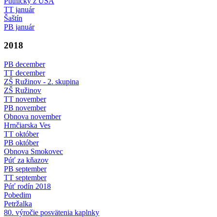
Pútničky z USA
TT január
Šaštín
PB január
2018
PB december
TT december
ZŠ Ružinov - 2. skupina
ZŠ Ružinov
TT november
PB november
Obnova november
Hrnčiarska Ves
TT október
PB október
Obnova Smokovec
Púť za kňazov
PB september
TT september
Púť rodín 2018
Pobedim
Petržalka
80. výročie posvätenia kaplnky