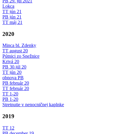
PB 29. júl 2021
Lokca
TT jún 21
PB jún 21
TT máj 21
2020
Minca bl. Zdenky
TT august 20
Pútnici zo Snežnice
Krivá 20
PB 30.júl 20
TT jún 20
obnova PB
PB február 20
TT február 20
TT 1-20
PB 1-20
Stretnutie v nenocničnej kaplnke
2019
TT 12
PB december 19