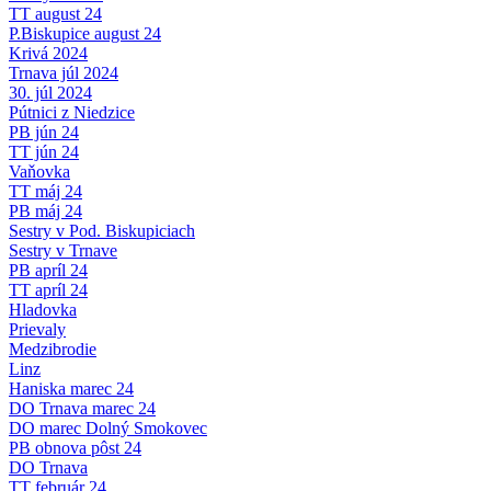
TT august 24
P.Biskupice august 24
Krivá 2024
Trnava júl 2024
30. júl 2024
Pútnici z Niedzice
PB jún 24
TT jún 24
Vaňovka
TT máj 24
PB máj 24
Sestry v Pod. Biskupiciach
Sestry v Trnave
PB apríl 24
TT apríl 24
Hladovka
Prievaly
Medzibrodie
Linz
Haniska marec 24
DO Trnava marec 24
DO marec Dolný Smokovec
PB obnova pôst 24
DO Trnava
TT február 24