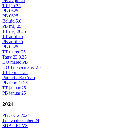
PB 27 jul 25
TT jún 25
PB 0625
PB 0625
Beluša 5.6.
PB máj 25
TT máj 2025
TT apríl 25
PB apríl 25
PB 0325
TT marec 25
Tatry 23.3.25
DO marec PB
DO Trnava marec 25
TT február 25
Pútnici z Rakúska
PB február 25
TT január 25
PB január 25
2024
PB 30.12.2024
Trnava december 24
SDB a KPVS