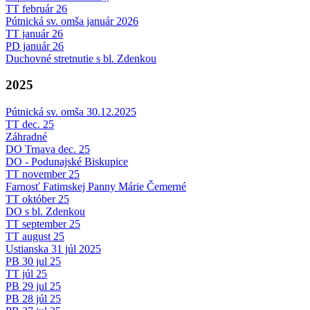
TT február 26
Pútnická sv. omša január 2026
TT január 26
PD január 26
Duchovné stretnutie s bl. Zdenkou
2025
Pútnická sv. omša 30.12.2025
TT dec. 25
Záhradné
DO Trnava dec. 25
DO - Podunajské Biskupice
TT november 25
Farnosť Fatimskej Panny Márie Čemerné
TT október 25
DO s bl. Zdenkou
TT september 25
TT august 25
Ustianska 31 júl 2025
PB 30 jul 25
TT júl 25
PB 29 jul 25
PB 28 júl 25