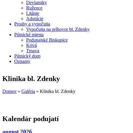
Deviatniky
Ružence
Litánie
Adorácie
Prosby a vypočutia
Vypočutia na príhovor bl. Zdenky
Pútnické miesta
Podunajské Biskupice
Krivá
Trnava
Pútnický dom
Oznamy
Klinika bl. Zdenky
Domov
»
Galéria
»
Klinika bl. Zdenky
Nachádzate sa tu
Kalendár podujatí
august 2026