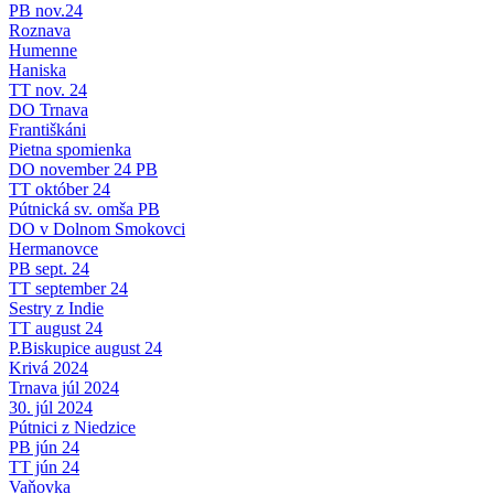
PB nov.24
Roznava
Humenne
Haniska
TT nov. 24
DO Trnava
Františkáni
Pietna spomienka
DO november 24 PB
TT október 24
Pútnická sv. omša PB
DO v Dolnom Smokovci
Hermanovce
PB sept. 24
TT september 24
Sestry z Indie
TT august 24
P.Biskupice august 24
Krivá 2024
Trnava júl 2024
30. júl 2024
Pútnici z Niedzice
PB jún 24
TT jún 24
Vaňovka