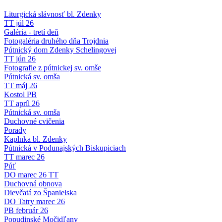
Liturgická slávnosť bl. Zdenky
TT júl 26
Galéria - tretí deň
Fotogaléria druhého dňa Trojdnia
Pútnický dom Zdenky Schelingovej
TT jún 26
Fotografie z pútnickej sv. omše
Pútnická sv. omša
TT máj 26
Kostol PB
TT apríl 26
Pútnická sv. omša
Duchovné cvičenia
Porady
Kaplnka bl. Zdenky
Pútnická v Podunajských Biskupiciach
TT marec 26
Púť
DO marec 26 TT
Duchovná obnova
Dievčatá zo Španielska
DO Tatry marec 26
PB február 26
Popudinské Močidľany