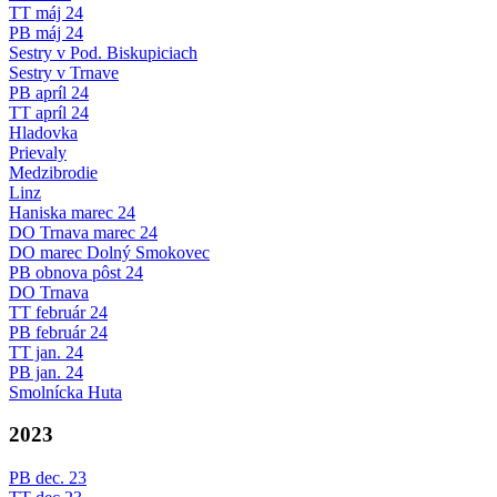
TT máj 24
PB máj 24
Sestry v Pod. Biskupiciach
Sestry v Trnave
PB apríl 24
TT apríl 24
Hladovka
Prievaly
Medzibrodie
Linz
Haniska marec 24
DO Trnava marec 24
DO marec Dolný Smokovec
PB obnova pôst 24
DO Trnava
TT február 24
PB február 24
TT jan. 24
PB jan. 24
Smolnícka Huta
2023
PB dec. 23