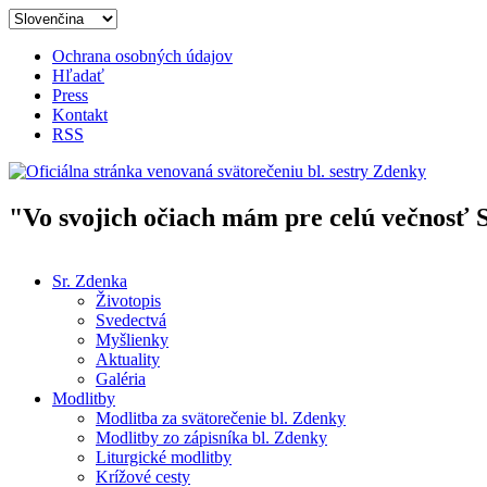
Skočiť na hlavný obsah
Ochrana osobných údajov
Hľadať
Press
Kontakt
RSS
"Vo svojich očiach mám pre celú večnosť 
Oficiálna stránka venovaná svät
Sr. Zdenka
Životopis
Hlavné menu
Svedectvá
Myšlienky
Aktuality
Galéria
Modlitby
Modlitba za svätorečenie bl. Zdenky
Modlitby zo zápisníka bl. Zdenky
Liturgické modlitby
Krížové cesty