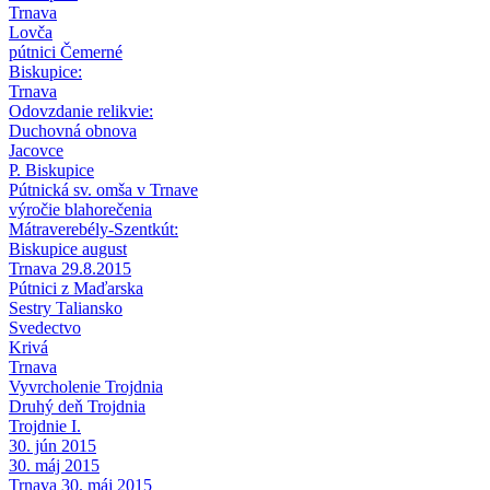
Trnava
Lovča
pútnici Čemerné
Biskupice:
Trnava
Odovzdanie relikvie:
Duchovná obnova
Jacovce
P. Biskupice
Pútnická sv. omša v Trnave
výročie blahorečenia
Mátraverebély-Szentkút:
Biskupice august
Trnava 29.8.2015
Pútnici z Maďarska
Sestry Taliansko
Svedectvo
Krivá
Trnava
Vyvrcholenie Trojdnia
Druhý deň Trojdnia
Trojdnie I.
30. jún 2015
30. máj 2015
Trnava 30. máj 2015