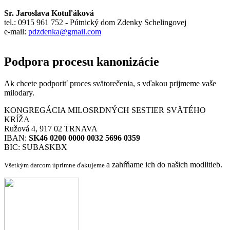
Sr. Jaroslava Kotuľáková
tel.: 0915 961 752 - Pútnický dom Zdenky Schelingovej
e-mail:
pdzdenka@gmail.com
Podpora procesu kanonizácie
Ak chcete podporiť proces svätorečenia,
s vďakou prijmeme vaše
milodary.
KONGREGÁCIA MILOSRDNÝCH SESTIER SVÄTÉHO
KRÍŽA
Ružová 4, 917 02 TRNAVA
IBAN:
SK46 0200 0000 0032 5696 0359
BIC: SUBASKBX
a zahŕňame ich do našich modlitieb.
Všetkým darcom úprimne ďakujeme