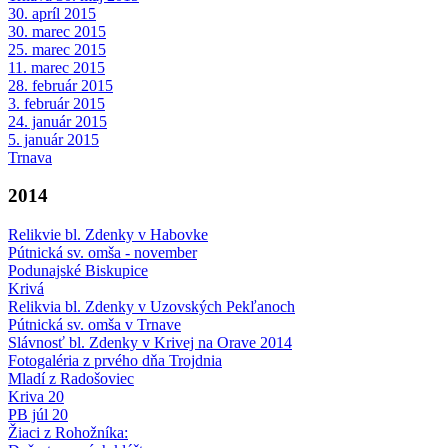
30. apríl 2015
30. marec 2015
25. marec 2015
11. marec 2015
28. február 2015
3. február 2015
24. január 2015
5. január 2015
Trnava
2014
Relikvie bl. Zdenky v Habovke
Pútnická sv. omša - november
Podunajské Biskupice
Krivá
Relikvia bl. Zdenky v Uzovských Pekľanoch
Pútnická sv. omša v Trnave
Slávnosť bl. Zdenky v Krivej na Orave 2014
Fotogaléria z prvého dňa Trojdnia
Mladí z Radošoviec
Kriva 20
PB júl 20
Žiaci z Rohožníka: