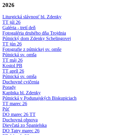
2026
Liturgická slávnosť bl. Zdenky
TT júl 26
Galéria - tretí deň
Fotogaléria druhého dňa Trojdnia
Pútnický dom Zdenky Schelingovej
TT jún 26
Fotografie z pútnickej sv. omše
Pútnická sv. omša
TT máj 26
Kostol PB
TT apríl 26
Pútnická sv. omša
Duchovné cvičenia
Porady
Kaplnka bl. Zdenky
Pútnická v Podunajských Biskupiciach
TT marec 26
Púť
DO marec 26 TT
Duchovná obnova
Dievčatá zo Španielska
DO Tatry marec 26