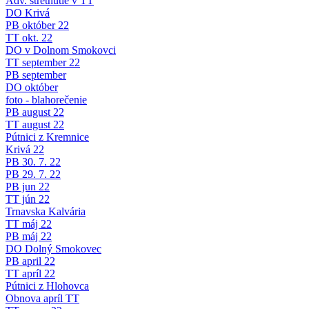
Adv. stretnutie v TT
DO Krivá
PB október 22
TT okt. 22
DO v Dolnom Smokovci
TT september 22
PB september
DO október
foto - blahorečenie
PB august 22
TT august 22
Pútnici z Kremnice
Krivá 22
PB 30. 7. 22
PB 29. 7. 22
PB jun 22
TT jún 22
Trnavska Kalvária
TT máj 22
PB máj 22
DO Dolný Smokovec
PB april 22
TT apríl 22
Pútnici z Hlohovca
Obnova apríl TT