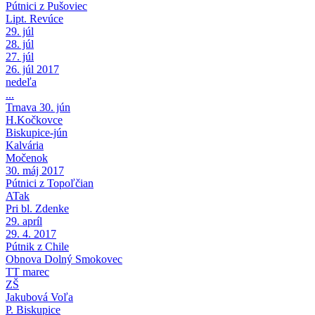
Pútnici z Pušoviec
Lipt. Revúce
29. júl
28. júl
27. júl
26. júl 2017
nedeľa
...
Trnava 30. jún
H.Kočkovce
Biskupice-jún
Kalvária
Močenok
30. máj 2017
Pútnici z Topoľčian
ATak
Pri bl. Zdenke
29. apríl
29. 4. 2017
Pútnik z Chile
Obnova Dolný Smokovec
TT marec
ZŠ
Jakubová Voľa
P. Biskupice