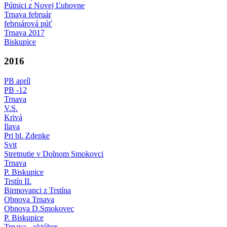
Pútnici z Novej Ľubovne
Trnava február
februárová púť
Trnava 2017
Biskupice
2016
PB apríl
PB -12
Trnava
V.S.
Krivá
Ilava
Pri bl. Zdenke
Svit
Stretnutie v Dolnom Smokovci
Trnava
P. Biskupice
Trstín II.
Birmovanci z Trstína
Obnova Trnava
Obnova D.Smokovec
P. Biskupice
Trnava - október