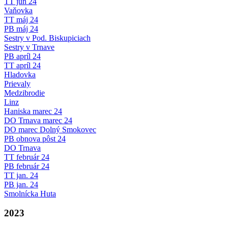
TT jún 24
Vaňovka
TT máj 24
PB máj 24
Sestry v Pod. Biskupiciach
Sestry v Trnave
PB apríl 24
TT apríl 24
Hladovka
Prievaly
Medzibrodie
Linz
Haniska marec 24
DO Trnava marec 24
DO marec Dolný Smokovec
PB obnova pôst 24
DO Trnava
TT február 24
PB február 24
TT jan. 24
PB jan. 24
Smolnícka Huta
2023