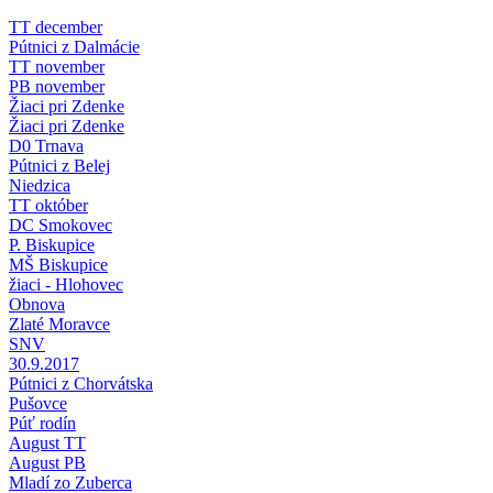
TT december
Pútnici z Dalmácie
TT november
PB november
Žiaci pri Zdenke
Žiaci pri Zdenke
D0 Trnava
Pútnici z Belej
Niedzica
TT október
DC Smokovec
P. Biskupice
MŠ Biskupice
žiaci - Hlohovec
Obnova
Zlaté Moravce
SNV
30.9.2017
Pútnici z Chorvátska
Pušovce
Púť rodín
August TT
August PB
Mladí zo Zuberca