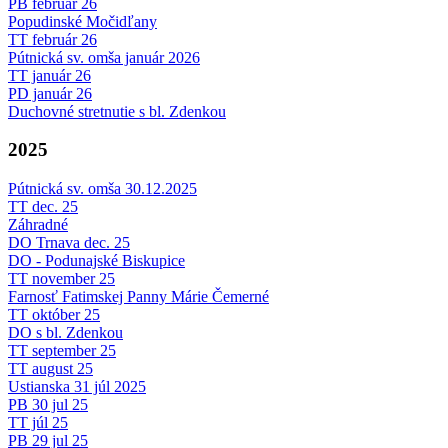
PB február 26
Popudinské Močidľany
TT február 26
Pútnická sv. omša január 2026
TT január 26
PD január 26
Duchovné stretnutie s bl. Zdenkou
2025
Pútnická sv. omša 30.12.2025
TT dec. 25
Záhradné
DO Trnava dec. 25
DO - Podunajské Biskupice
TT november 25
Farnosť Fatimskej Panny Márie Čemerné
TT október 25
DO s bl. Zdenkou
TT september 25
TT august 25
Ustianska 31 júl 2025
PB 30 jul 25
TT júl 25
PB 29 jul 25