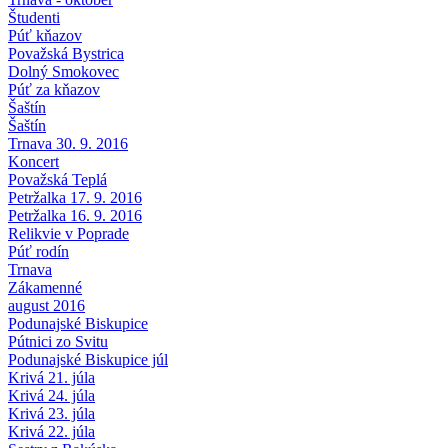
Študenti
Púť kňazov
Považská Bystrica
Dolný Smokovec
Púť za kňazov
Šaštín
Šaštín
Trnava 30. 9. 2016
Koncert
Považská Teplá
Petržalka 17. 9. 2016
Petržalka 16. 9. 2016
Relikvie v Poprade
Púť rodín
Trnava
Zákamenné
august 2016
Podunajské Biskupice
Pútnici zo Svitu
Podunajské Biskupice júl
Krivá 21. júla
Krivá 24. júla
Krivá 23. júla
Krivá 22. júla