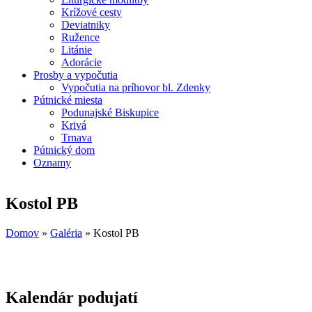
Krížové cesty
Deviatniky
Ružence
Litánie
Adorácie
Prosby a vypočutia
Vypočutia na príhovor bl. Zdenky
Pútnické miesta
Podunajské Biskupice
Krivá
Trnava
Pútnický dom
Oznamy
Kostol PB
Domov
»
Galéria
»
Kostol PB
Nachádzate sa tu
Kalendár podujatí