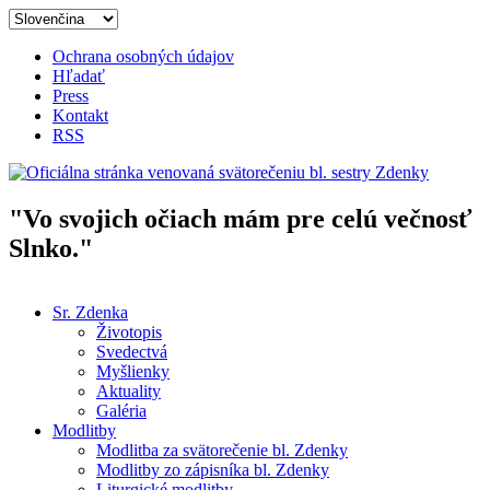
Skočiť na hlavný obsah
Ochrana osobných údajov
Hľadať
Press
Kontakt
RSS
"Vo svojich očiach mám pre celú večnosť
Oficiálna stránka venovaná
Slnko."
svätorečeniu bl. sestry Zdenky
Sr. Zdenka
Životopis
Hlavné menu
Svedectvá
Myšlienky
Aktuality
Galéria
Modlitby
Modlitba za svätorečenie bl. Zdenky
Modlitby zo zápisníka bl. Zdenky
Liturgické modlitby