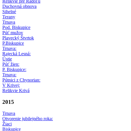
Relikvie pre Radoľu
Duchovná obnova
Sihelné
Terany
Trnava
Pod. Biskupice
Púť mužov
Plavecký Štvrtok
P.Biskupice
Trnava:
Rajecká Lesná:
Ústie
Púť žien:
P. Biskupice:
Trnava:
Pútnici z Chynorian:
V Krivej:
Relikvie Krivá
2015
Trnava
Otvorenie jubilejného roka:
Žiaci
Biskupice