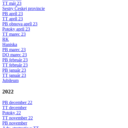
TT máj 23
Sestry Českej provincie
PB apríl 23
TT apríl 23
PB obnova apríl 23
Potoky april 23
TT marec 23
RK
Haniska
PB marec 23
DO marec 23
PB február 23
TT február 23
PB január 23
TT január 23
Jubileum
2022
PB december 22
TT december
Potoky 22
TT november 22
PB november