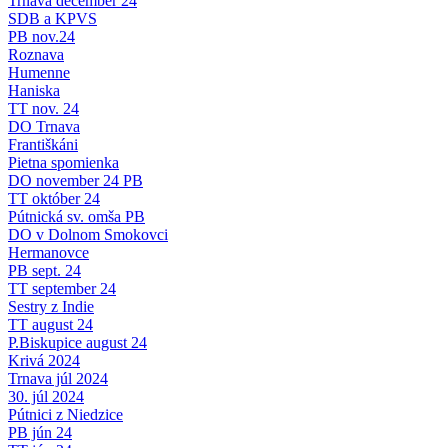
Trnava december 24
SDB a KPVS
PB nov.24
Roznava
Humenne
Haniska
TT nov. 24
DO Trnava
Františkáni
Pietna spomienka
DO november 24 PB
TT október 24
Pútnická sv. omša PB
DO v Dolnom Smokovci
Hermanovce
PB sept. 24
TT september 24
Sestry z Indie
TT august 24
P.Biskupice august 24
Krivá 2024
Trnava júl 2024
30. júl 2024
Pútnici z Niedzice
PB jún 24