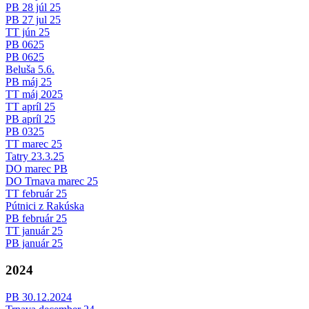
PB 28 júl 25
PB 27 jul 25
TT jún 25
PB 0625
PB 0625
Beluša 5.6.
PB máj 25
TT máj 2025
TT apríl 25
PB apríl 25
PB 0325
TT marec 25
Tatry 23.3.25
DO marec PB
DO Trnava marec 25
TT február 25
Pútnici z Rakúska
PB február 25
TT január 25
PB január 25
2024
PB 30.12.2024