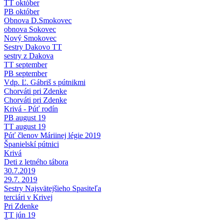
TT október
PB október
Obnova D.Smokovec
obnova Sokovec
Nový Smokovec
Sestry Dakovo TT
sestry z Dakova
TT september
PB september
Vdp. Ľ. Gábriš s pútnikmi
Chorváti pri Zdenke
Chorváti pri Zdenke
Krivá - Púť rodín
PB august 19
TT august 19
Púť členov Máriinej légie 2019
Španielskí pútnici
Krivá
Deti z letného tábora
30.7.2019
29.7. 2019
Sestry Najsvätejšieho Spasiteľa
terciári v Krivej
Pri Zdenke
TT jún 19