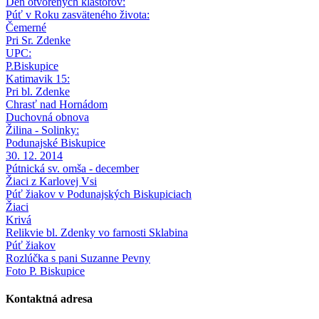
Deň otvorených kláštorov:
Púť v Roku zasväteného života:
Čemerné
Pri Sr. Zdenke
UPC:
P.Biskupice
Katimavik 15:
Pri bl. Zdenke
Chrasť nad Hornádom
Duchovná obnova
Žilina - Solinky:
Podunajské Biskupice
30. 12. 2014
Pútnická sv. omša - december
Žiaci z Karlovej Vsi
Púť žiakov v Podunajských Biskupiciach
Žiaci
Krivá
Relikvie bl. Zdenky vo farnosti Sklabina
Púť žiakov
Rozlúčka s pani Suzanne Pevny
Foto P. Biskupice
Kontaktná adresa