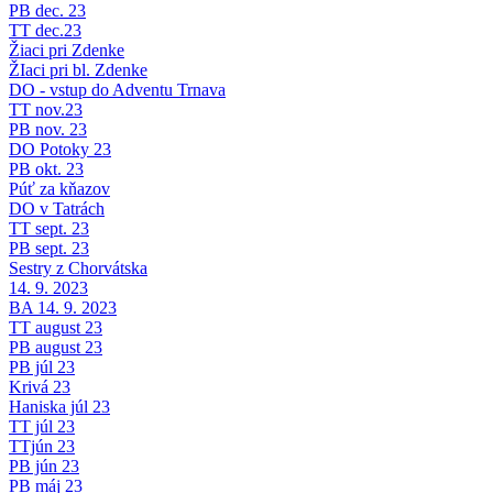
PB dec. 23
TT dec.23
Žiaci pri Zdenke
ŽIaci pri bl. Zdenke
DO - vstup do Adventu Trnava
TT nov.23
PB nov. 23
DO Potoky 23
PB okt. 23
Púť za kňazov
DO v Tatrách
TT sept. 23
PB sept. 23
Sestry z Chorvátska
14. 9. 2023
BA 14. 9. 2023
TT august 23
PB august 23
PB júl 23
Krivá 23
Haniska júl 23
TT júl 23
TTjún 23
PB jún 23
PB máj 23