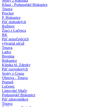
Sestry z Rakúska
Kňazi - Podunajské Biskupice
Trnava
Prochot
P. Biskupice
Púť slobodných
Ružinov
Žiaci z Lučenca
RK
Púť nepočujúcich
výtvarná súťaž
Trnava
Ladce
Brestina
Biskupice
Klinika bl. Zdenky
Púť rozvedených
Sestry z Grazu
Obnova - Trnava
Prameň
Lučenec
Liptovské Sliače
Podunajské Biskupice
Púť zdravotníkov
Trnava