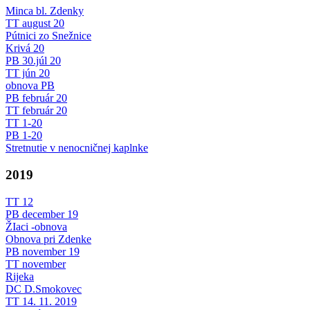
Minca bl. Zdenky
TT august 20
Pútnici zo Snežnice
Krivá 20
PB 30.júl 20
TT jún 20
obnova PB
PB február 20
TT február 20
TT 1-20
PB 1-20
Stretnutie v nenocničnej kaplnke
2019
TT 12
PB december 19
ŽIaci -obnova
Obnova pri Zdenke
PB november 19
TT november
Rijeka
DC D.Smokovec
TT 14. 11. 2019