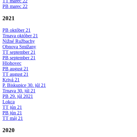
TT marec 22
PB marec 22
2021
PB október 21
Trnava október 21
Nižné Ružbachy
Obnova Smižany
TT september 21
PB september 21
Hlohovec
PB august 21
TT august 21
Krivá 21
P. Biskupice 30. júl 21
Trnava 30. júl 21
PB 29. júl 2021
Lokca
TT jún 21
PB jún 21
TT máj 21
2020