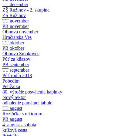
TT december
ZŠ Ružinov - 2. skupina
ZŠ Ružinov
TT november
PB november
Obnova november
Hrnčiarska Ves
TT október
PB október
Obnova Smokovec
Púť za kňazov
PB september
TT september
Púť rodín 2018
Pobedim
Petržalka
80. výročie posvätenia kaplnky
Nový rektor
odhalenie pamätnej tabule
TT august
Rozlúčka s rektorom
PB august
4. august - sobota
krížová cesta
Prietržka