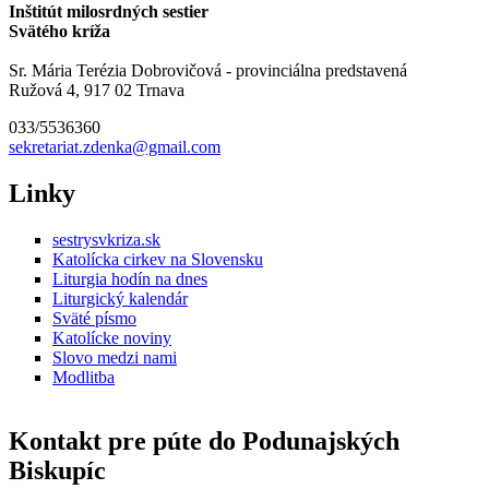
Inštitút milosrdných sestier
Svätého kríža
Sr. Mária Terézia Dobrovičová - provinciálna predstavená
Ružová 4, 917 02 Trnava
033/5536360
sekretariat.zdenka@gmail.com
Linky
sestrysvkriza.sk
Katolícka cirkev na Slovensku
Liturgia hodín na dnes
Liturgický kalendár
Sväté písmo
Katolícke noviny
Slovo medzi nami
Modlitba
Kontakt pre púte do Podunajských
Biskupíc