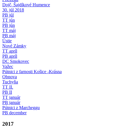
Dojč, Šajdíkové Humence
30. júl 2018
PB júl
TT jún
PB jún
TT máj
PB máj
Ústie
Nové Zámky
TT apríl
PB apríl
DC Smokovec
Važec
Pútnici z farnosti Košice -Krásna
Obnova
Tuchyňa
TT II.
PB II
TT január
PB január
Pútnici z Marcheggu
PB december
2017