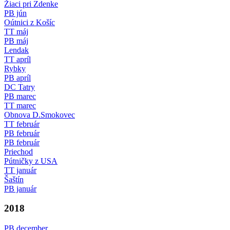
Žiaci pri Zdenke
PB jún
Oútnici z Košíc
TT máj
PB máj
Lendak
TT apríl
Rybky
PB apríl
DC Tatry
PB marec
TT marec
Obnova D.Smokovec
TT február
PB február
PB február
Priechod
Pútničky z USA
TT január
Šaštín
PB január
2018
PB december