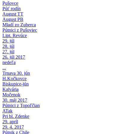
Pušovce
Púť rodín
August TT
August PB
Mladí zo Zuberca
Pútnici z Pušoviec
Lipt. Revúce
29. júl
28. júl
27. júl
26. júl 2017
nedeľa
...
Trnava 30. jún
H.Kočkovce
Biskupice-jún
Kalvária
Močenok
30. máj 2017
Pútnici z Topoľčian
ATak
Pri bl. Zdenke
29. apríl
29. 4. 2017
Pútnik z Chile