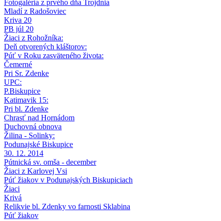
Fotogaléria z prvého dňa Trojdnia
Mladí z Radošoviec
Kriva 20
PB júl 20
Žiaci z Rohožníka:
Deň otvorených kláštorov:
Púť v Roku zasväteného života:
Čemerné
Pri Sr. Zdenke
UPC:
P.Biskupice
Katimavik 15:
Pri bl. Zdenke
Chrasť nad Hornádom
Duchovná obnova
Žilina - Solinky:
Podunajské Biskupice
30. 12. 2014
Pútnická sv. omša - december
Žiaci z Karlovej Vsi
Púť žiakov v Podunajských Biskupiciach
Žiaci
Krivá
Relikvie bl. Zdenky vo farnosti Sklabina
Púť žiakov