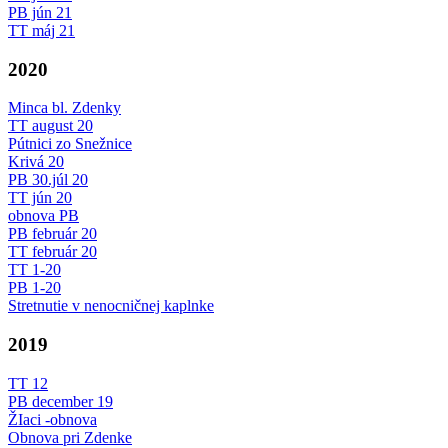
PB jún 21
TT máj 21
2020
Minca bl. Zdenky
TT august 20
Pútnici zo Snežnice
Krivá 20
PB 30.júl 20
TT jún 20
obnova PB
PB február 20
TT február 20
TT 1-20
PB 1-20
Stretnutie v nenocničnej kaplnke
2019
TT 12
PB december 19
ŽIaci -obnova
Obnova pri Zdenke