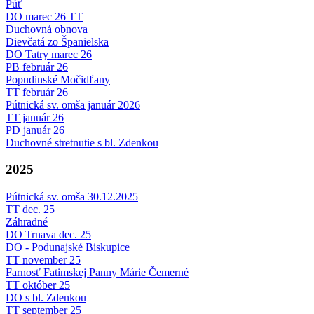
Púť
DO marec 26 TT
Duchovná obnova
Dievčatá zo Španielska
DO Tatry marec 26
PB február 26
Popudinské Močidľany
TT február 26
Pútnická sv. omša január 2026
TT január 26
PD január 26
Duchovné stretnutie s bl. Zdenkou
2025
Pútnická sv. omša 30.12.2025
TT dec. 25
Záhradné
DO Trnava dec. 25
DO - Podunajské Biskupice
TT november 25
Farnosť Fatimskej Panny Márie Čemerné
TT október 25
DO s bl. Zdenkou
TT september 25