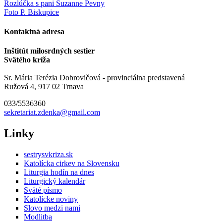
Rozlúčka s pani Suzanne Pevny
Foto P. Biskupice
Kontaktná adresa
Inštitút milosrdných sestier
Svätého kríža
Sr. Mária Terézia Dobrovičová - provinciálna predstavená
Ružová 4, 917 02 Trnava
033/5536360
sekretariat.zdenka@gmail.com
Linky
sestrysvkriza.sk
Katolícka cirkev na Slovensku
Liturgia hodín na dnes
Liturgický kalendár
Sväté písmo
Katolícke noviny
Slovo medzi nami
Modlitba