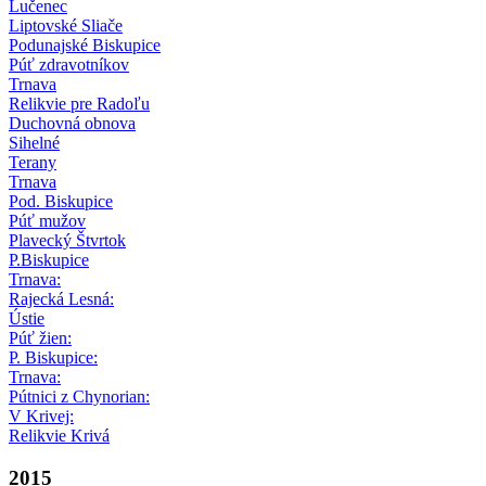
Lučenec
Liptovské Sliače
Podunajské Biskupice
Púť zdravotníkov
Trnava
Relikvie pre Radoľu
Duchovná obnova
Sihelné
Terany
Trnava
Pod. Biskupice
Púť mužov
Plavecký Štvrtok
P.Biskupice
Trnava:
Rajecká Lesná:
Ústie
Púť žien:
P. Biskupice:
Trnava:
Pútnici z Chynorian:
V Krivej:
Relikvie Krivá
2015