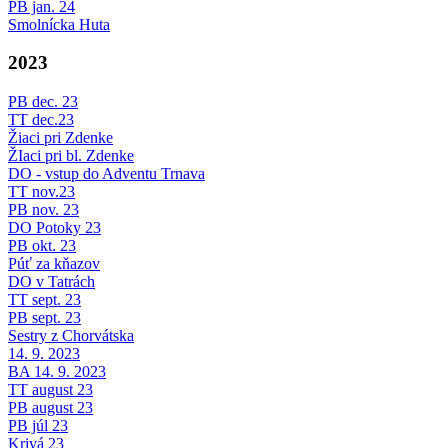
PB jan. 24
Smolnícka Huta
2023
PB dec. 23
TT dec.23
Žiaci pri Zdenke
ŽIaci pri bl. Zdenke
DO - vstup do Adventu Trnava
TT nov.23
PB nov. 23
DO Potoky 23
PB okt. 23
Púť za kňazov
DO v Tatrách
TT sept. 23
PB sept. 23
Sestry z Chorvátska
14. 9. 2023
BA 14. 9. 2023
TT august 23
PB august 23
PB júl 23
Krivá 23