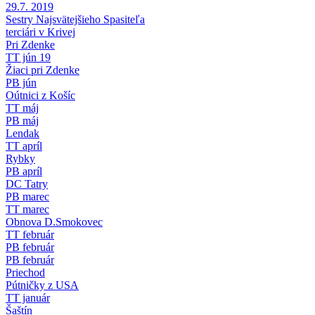
29.7. 2019
Sestry Najsvätejšieho Spasiteľa
terciári v Krivej
Pri Zdenke
TT jún 19
Žiaci pri Zdenke
PB jún
Oútnici z Košíc
TT máj
PB máj
Lendak
TT apríl
Rybky
PB apríl
DC Tatry
PB marec
TT marec
Obnova D.Smokovec
TT február
PB február
PB február
Priechod
Pútničky z USA
TT január
Šaštín