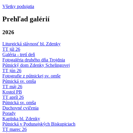
Všetky podujatia
Prehľad galérií
2026
Liturgická slávnosť bl. Zdenky
TT júl 26
Galéria - tretí deň
Fotogaléria druhého dňa Trojdnia
Pútnický dom Zdenky Schelingovej
TT jún 26
Fotografie z pútnickej sv. omše
Pútnická sv. omša
TT máj 26
Kostol PB
TT apríl 26
Pútnická sv. omša
Duchovné cvičenia
Porady
Kaplnka bl. Zdenky
Pútnická v Podunajských Biskupiciach
TT marec 26