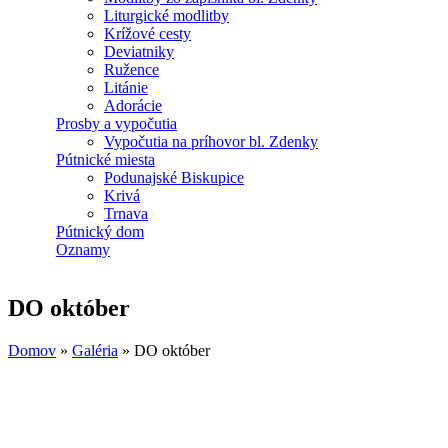
Liturgické modlitby
Krížové cesty
Deviatniky
Ružence
Litánie
Adorácie
Prosby a vypočutia
Vypočutia na príhovor bl. Zdenky
Pútnické miesta
Podunajské Biskupice
Krivá
Trnava
Pútnický dom
Oznamy
DO október
Domov
»
Galéria
»
DO október
Nachádzate sa tu