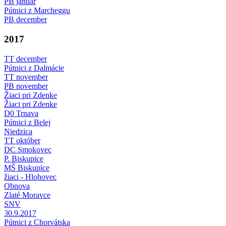
PB január
Pútnici z Marcheggu
PB december
2017
TT december
Pútnici z Dalmácie
TT november
PB november
Žiaci pri Zdenke
Žiaci pri Zdenke
D0 Trnava
Pútnici z Belej
Niedzica
TT október
DC Smokovec
P. Biskupice
MŠ Biskupice
žiaci - Hlohovec
Obnova
Zlaté Moravce
SNV
30.9.2017
Pútnici z Chorvátska