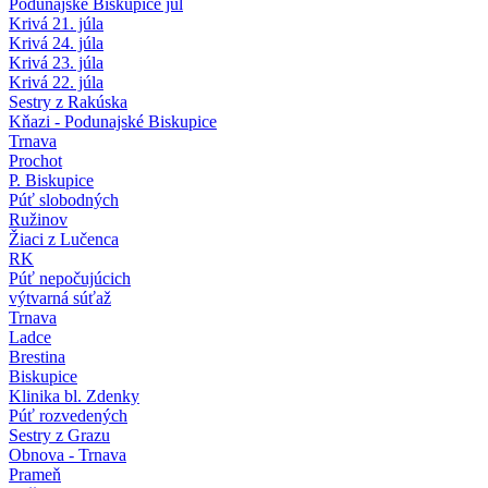
Podunajské Biskupice júl
Krivá 21. júla
Krivá 24. júla
Krivá 23. júla
Krivá 22. júla
Sestry z Rakúska
Kňazi - Podunajské Biskupice
Trnava
Prochot
P. Biskupice
Púť slobodných
Ružinov
Žiaci z Lučenca
RK
Púť nepočujúcich
výtvarná súťaž
Trnava
Ladce
Brestina
Biskupice
Klinika bl. Zdenky
Púť rozvedených
Sestry z Grazu
Obnova - Trnava
Prameň