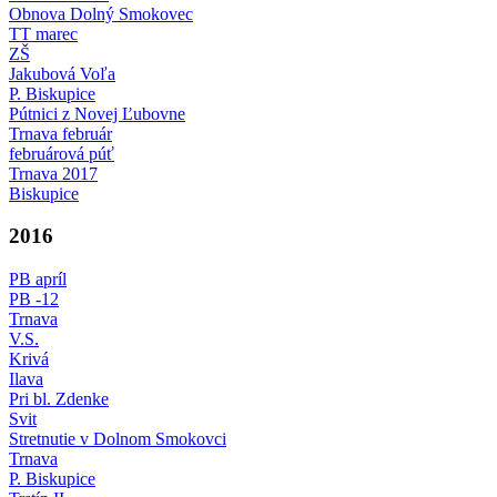
Obnova Dolný Smokovec
TT marec
ZŠ
Jakubová Voľa
P. Biskupice
Pútnici z Novej Ľubovne
Trnava február
februárová púť
Trnava 2017
Biskupice
2016
PB apríl
PB -12
Trnava
V.S.
Krivá
Ilava
Pri bl. Zdenke
Svit
Stretnutie v Dolnom Smokovci
Trnava
P. Biskupice