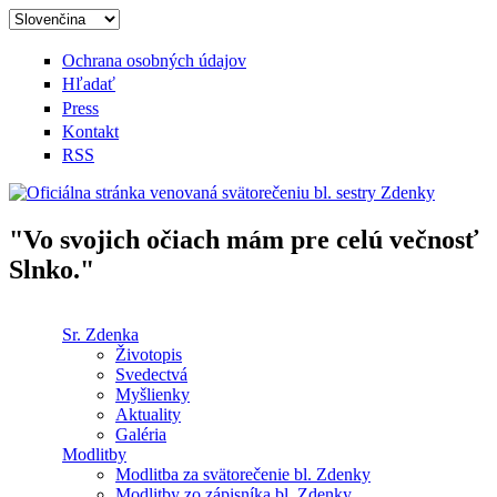
Skočiť na hlavný obsah
Ochrana osobných údajov
Hľadať
Press
Kontakt
RSS
"Vo svojich očiach mám pre celú večnosť
Oficiálna stránka venovaná
Slnko."
svätorečeniu bl. sestry Zdenky
Sr. Zdenka
Životopis
Hlavné menu
Svedectvá
Myšlienky
Aktuality
Galéria
Modlitby
Modlitba za svätorečenie bl. Zdenky
Modlitby zo zápisníka bl. Zdenky