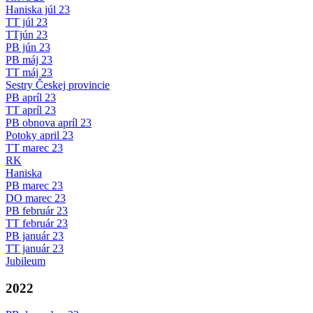
Haniska júl 23
TT júl 23
TTjún 23
PB jún 23
PB máj 23
TT máj 23
Sestry Českej provincie
PB apríl 23
TT apríl 23
PB obnova apríl 23
Potoky april 23
TT marec 23
RK
Haniska
PB marec 23
DO marec 23
PB február 23
TT február 23
PB január 23
TT január 23
Jubileum
2022