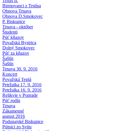
Trstín II.
Birmovanci z Trstína
Obnova Trnava
Obnova D.Smokovec
P. Biskupice
Trnava - október
Študenti
Púť kňazov
Považská Bystrica
Dolný Smokovec
Púť za kňazov
Šaštín
Šaštín
Trnava 30. 9. 2016
Koncert
Považská Teplá
Petržalka 17. 9. 2016
Petržalka 16. 9. 2016
Relikvie v Poprade
Púť rodín
Trnava
Zákamenné
august 2016
Podunajské Biskupice
Pútnici zo Svitu