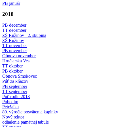
PB január
2018
PB december
TT december
ZŠ Ružinov - 2. skupina
ZŠ Ružinov
TT november
PB november
Obnova november
Hrnčiarska Ves
TT október
PB október
Obnova Smokovec
Púť za kňazov
PB september
TT september
Púť rodín 2018
Pobedim
Petržalka
80. výročie posvätenia kaplnky
Nový rektor
odhalenie pamätnej tabule