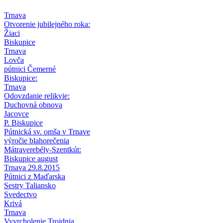
Trnava
Otvorenie jubilejného roka:
Žiaci
Biskupice
Trnava
Lovča
pútnici Čemerné
Biskupice:
Trnava
Odovzdanie relikvie:
Duchovná obnova
Jacovce
P. Biskupice
Pútnická sv. omša v Trnave
výročie blahorečenia
Mátraverebély-Szentkút:
Biskupice august
Trnava 29.8.2015
Pútnici z Maďarska
Sestry Taliansko
Svedectvo
Krivá
Trnava
Vyvrcholenie Trojdnia