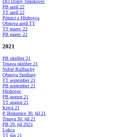
DO Dolný Smokovec
PB april 22
TT apríl 22
Pútnici z Hlohovca
Obnova apríl TT
TT marec 22
PB marec 22
2021
PB október 21
Trnava október 21
Nižné Ružbachy
Obnova Smižany
TT september 21
PB september 21
Hlohovec
PB august 21
TT august 21
Krivá 21
P. Biskupice 30. júl 21
Trnava 30. júl 21
PB 29. júl 2021
Lokca
TT jún 21