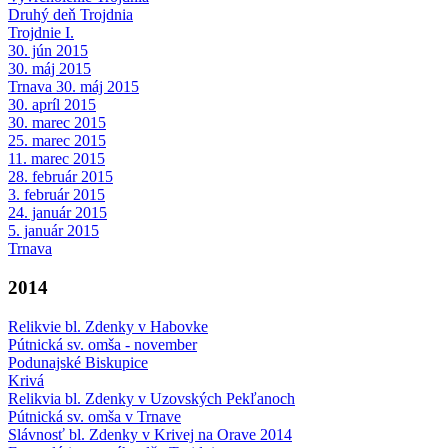
Druhý deň Trojdnia
Trojdnie I.
30. jún 2015
30. máj 2015
Trnava 30. máj 2015
30. apríl 2015
30. marec 2015
25. marec 2015
11. marec 2015
28. február 2015
3. február 2015
24. január 2015
5. január 2015
Trnava
2014
Relikvie bl. Zdenky v Habovke
Pútnická sv. omša - november
Podunajské Biskupice
Krivá
Relikvia bl. Zdenky v Uzovských Pekľanoch
Pútnická sv. omša v Trnave
Slávnosť bl. Zdenky v Krivej na Orave 2014