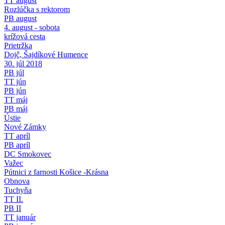
TT august
Rozlúčka s rektorom
PB august
4. august - sobota
krížová cesta
Prietržka
Dojč, Šajdíkové Humence
30. júl 2018
PB júl
TT jún
PB jún
TT máj
PB máj
Ústie
Nové Zámky
TT apríl
PB apríl
DC Smokovec
Važec
Pútnici z farnosti Košice -Krásna
Obnova
Tuchyňa
TT II.
PB II
TT január