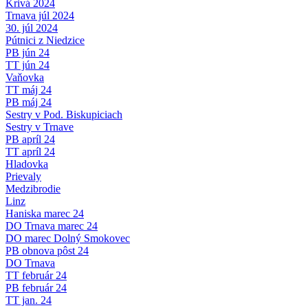
Krivá 2024
Trnava júl 2024
30. júl 2024
Pútnici z Niedzice
PB jún 24
TT jún 24
Vaňovka
TT máj 24
PB máj 24
Sestry v Pod. Biskupiciach
Sestry v Trnave
PB apríl 24
TT apríl 24
Hladovka
Prievaly
Medzibrodie
Linz
Haniska marec 24
DO Trnava marec 24
DO marec Dolný Smokovec
PB obnova pôst 24
DO Trnava
TT február 24
PB február 24
TT jan. 24