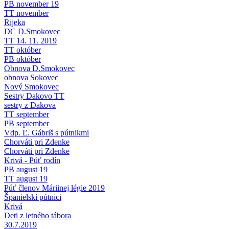
PB november 19
TT november
Rijeka
DC D.Smokovec
TT 14. 11. 2019
TT október
PB október
Obnova D.Smokovec
obnova Sokovec
Nový Smokovec
Sestry Dakovo TT
sestry z Dakova
TT september
PB september
Vdp. Ľ. Gábriš s pútnikmi
Chorváti pri Zdenke
Chorváti pri Zdenke
Krivá - Púť rodín
PB august 19
TT august 19
Púť členov Máriinej légie 2019
Španielskí pútnici
Krivá
Deti z letného tábora
30.7.2019