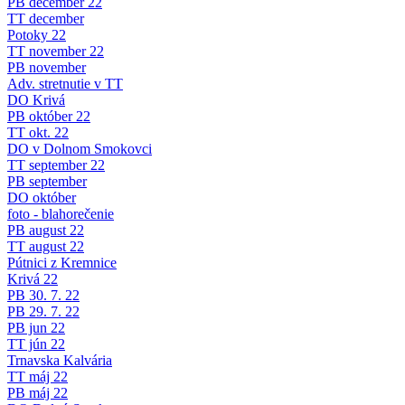
PB december 22
TT december
Potoky 22
TT november 22
PB november
Adv. stretnutie v TT
DO Krivá
PB október 22
TT okt. 22
DO v Dolnom Smokovci
TT september 22
PB september
DO október
foto - blahorečenie
PB august 22
TT august 22
Pútnici z Kremnice
Krivá 22
PB 30. 7. 22
PB 29. 7. 22
PB jun 22
TT jún 22
Trnavska Kalvária
TT máj 22
PB máj 22