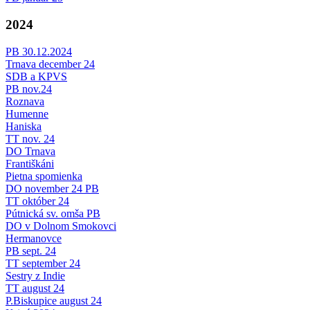
2024
PB 30.12.2024
Trnava december 24
SDB a KPVS
PB nov.24
Roznava
Humenne
Haniska
TT nov. 24
DO Trnava
Františkáni
Pietna spomienka
DO november 24 PB
TT október 24
Pútnická sv. omša PB
DO v Dolnom Smokovci
Hermanovce
PB sept. 24
TT september 24
Sestry z Indie
TT august 24
P.Biskupice august 24