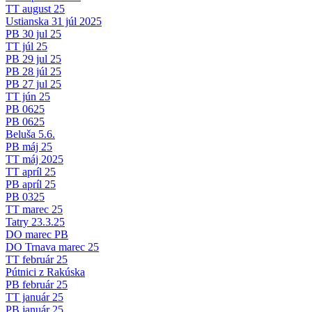
TT august 25
Ustianska 31 júl 2025
PB 30 jul 25
TT júl 25
PB 29 jul 25
PB 28 júl 25
PB 27 jul 25
TT jún 25
PB 0625
PB 0625
Beluša 5.6.
PB máj 25
TT máj 2025
TT apríl 25
PB apríl 25
PB 0325
TT marec 25
Tatry 23.3.25
DO marec PB
DO Trnava marec 25
TT február 25
Pútnici z Rakúska
PB február 25
TT január 25
PB január 25