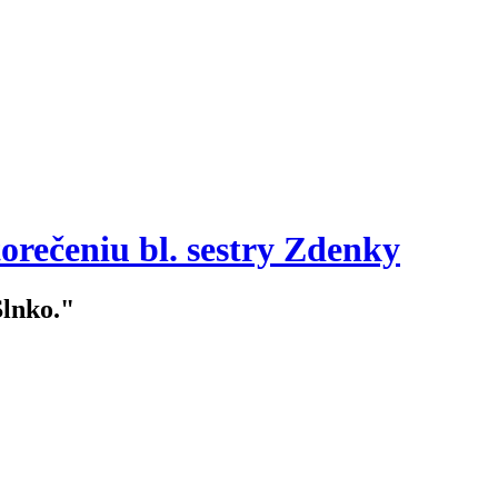
orečeniu bl. sestry Zdenky
Slnko."