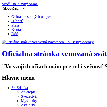
Skočiť na hlavný obsah
Ochrana osobných údajov
Hľadať
Press
Kontakt
RSS
Oficiálna stránka venovaná svät
"Vo svojich očiach mám pre celú večnosť 
Hlavné menu
Sr. Zdenka
Životopis
Svedectvá
Myšlienky
Aktuality