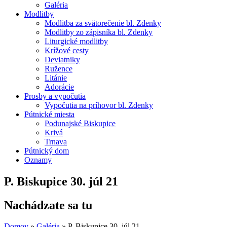
Galéria
Modlitby
Modlitba za svätorečenie bl. Zdenky
Modlitby zo zápisníka bl. Zdenky
Liturgické modlitby
Krížové cesty
Deviatniky
Ružence
Litánie
Adorácie
Prosby a vypočutia
Vypočutia na príhovor bl. Zdenky
Pútnické miesta
Podunajské Biskupice
Krivá
Trnava
Pútnický dom
Oznamy
P. Biskupice 30. júl 21
Nachádzate sa tu
Domov
»
Galéria
»
P. Biskupice 30. júl 21