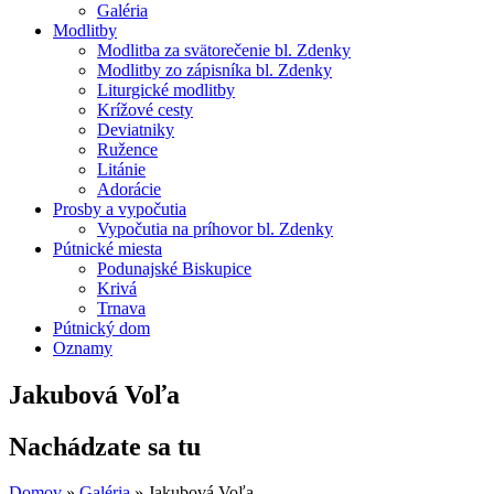
Galéria
Modlitby
Modlitba za svätorečenie bl. Zdenky
Modlitby zo zápisníka bl. Zdenky
Liturgické modlitby
Krížové cesty
Deviatniky
Ružence
Litánie
Adorácie
Prosby a vypočutia
Vypočutia na príhovor bl. Zdenky
Pútnické miesta
Podunajské Biskupice
Krivá
Trnava
Pútnický dom
Oznamy
Jakubová Voľa
Nachádzate sa tu
Domov
»
Galéria
»
Jakubová Voľa