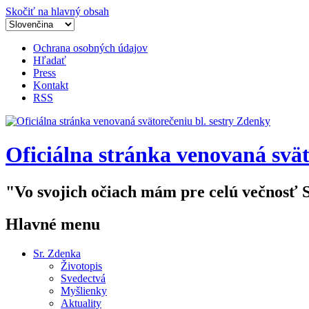
Skočiť na hlavný obsah
Ochrana osobných údajov
Hľadať
Press
Kontakt
RSS
Oficiálna stránka venovaná svät
"Vo svojich očiach mám pre celú večnosť 
Hlavné menu
Sr. Zdenka
Životopis
Svedectvá
Myšlienky
Aktuality