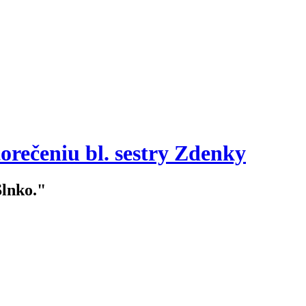
orečeniu bl. sestry Zdenky
Slnko."