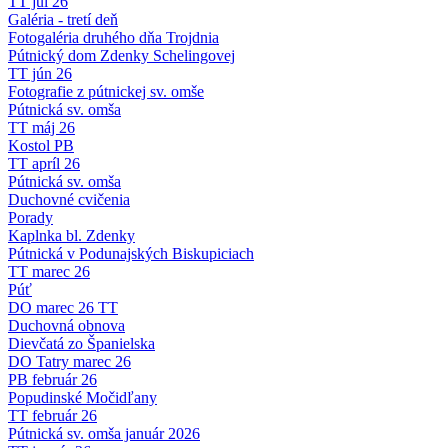
TT júl 26
Galéria - tretí deň
Fotogaléria druhého dňa Trojdnia
Pútnický dom Zdenky Schelingovej
TT jún 26
Fotografie z pútnickej sv. omše
Pútnická sv. omša
TT máj 26
Kostol PB
TT apríl 26
Pútnická sv. omša
Duchovné cvičenia
Porady
Kaplnka bl. Zdenky
Pútnická v Podunajských Biskupiciach
TT marec 26
Púť
DO marec 26 TT
Duchovná obnova
Dievčatá zo Španielska
DO Tatry marec 26
PB február 26
Popudinské Močidľany
TT február 26
Pútnická sv. omša január 2026