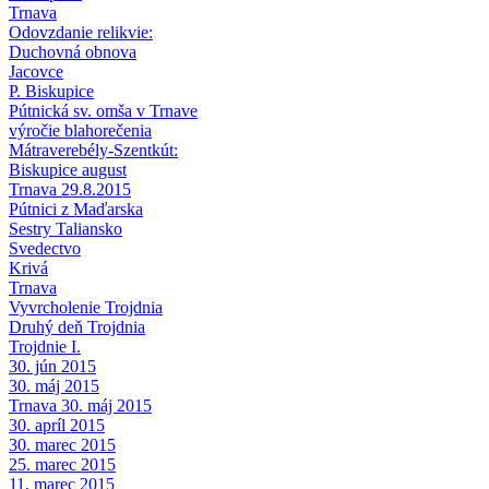
Trnava
Odovzdanie relikvie:
Duchovná obnova
Jacovce
P. Biskupice
Pútnická sv. omša v Trnave
výročie blahorečenia
Mátraverebély-Szentkút:
Biskupice august
Trnava 29.8.2015
Pútnici z Maďarska
Sestry Taliansko
Svedectvo
Krivá
Trnava
Vyvrcholenie Trojdnia
Druhý deň Trojdnia
Trojdnie I.
30. jún 2015
30. máj 2015
Trnava 30. máj 2015
30. apríl 2015
30. marec 2015
25. marec 2015
11. marec 2015