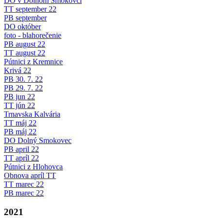
DO v Dolnom Smokovci
TT september 22
PB september
DO október
foto - blahorečenie
PB august 22
TT august 22
Pútnici z Kremnice
Krivá 22
PB 30. 7. 22
PB 29. 7. 22
PB jun 22
TT jún 22
Trnavska Kalvária
TT máj 22
PB máj 22
DO Dolný Smokovec
PB april 22
TT apríl 22
Pútnici z Hlohovca
Obnova apríl TT
TT marec 22
PB marec 22
2021