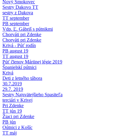
Nový Smokovec
Sestry Dakovo TT
sestry z Dakova
TT september
PB september
Vdp. Ľ. Gábriš s pútnikmi
Chorváti pri Zdenke
Chorváti pri Zdenke
Krivá - Púť rodín
PB august 19
TT august 19
Púť členov Máriinej légie 2019
Španielskí pútnici
Krivá
Deti z letného tábora
30.7.2019
29.7. 2019
Sestry Najsvätejšieho Spasiteľa
terciári v Krivej
Pri Zdenke
TT jún 19
Žiaci pri Zdenke
PB jún
Oútnici z Košíc
TT máj