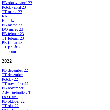
PB obnova apríl 23
Potoky april 23
TT marec 23
RK
Haniska
PB marec 23
DO marec 23
PB február 23
TT február 23
PB január 23
TT január 23
Jubileum
2022
PB december 22
TT december
Potoky 22
TT november 22
PB november
Adv. stretnutie v TT
DO Krivá
PB október 22
TT okt. 22