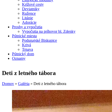
Krížové cesty
Deviatniky
Ružence
Litánie
Adorácie
Prosby a vypočutia
Vypočutia na príhovor bl. Zdenky
Pútnické miesta
Podunajské Biskupice
Krivá
Trnava
Pútnický dom
Oznamy
Deti z letného tábora
Domov
»
Galéria
»
Deti z letného tábora
Nachádzate sa tu