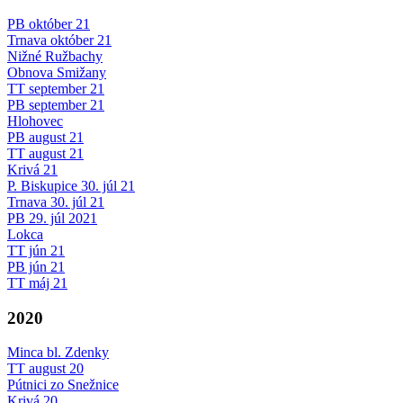
PB október 21
Trnava október 21
Nižné Ružbachy
Obnova Smižany
TT september 21
PB september 21
Hlohovec
PB august 21
TT august 21
Krivá 21
P. Biskupice 30. júl 21
Trnava 30. júl 21
PB 29. júl 2021
Lokca
TT jún 21
PB jún 21
TT máj 21
2020
Minca bl. Zdenky
TT august 20
Pútnici zo Snežnice
Krivá 20