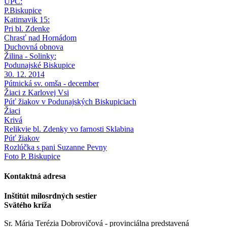
UPC:
P.Biskupice
Katimavik 15:
Pri bl. Zdenke
Chrasť nad Hornádom
Duchovná obnova
Žilina - Solinky:
Podunajské Biskupice
30. 12. 2014
Pútnická sv. omša - december
Žiaci z Karlovej Vsi
Púť žiakov v Podunajských Biskupiciach
Žiaci
Krivá
Relikvie bl. Zdenky vo farnosti Sklabina
Púť žiakov
Rozlúčka s pani Suzanne Pevny
Foto P. Biskupice
Kontaktná adresa
Inštitút milosrdných sestier
Svätého kríža
Sr. Mária Terézia Dobrovičová - provinciálna predstavená