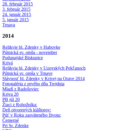
28. február 2015
3. február 2015
24. január 2015
5. január 2015
Trnava
2014
Relikvie bl. Zdenky v Habovke
Pútnická sv. omša - november
Podunajské Biskupice
Krivá
Relikvia bl. Zdenky v Uzovských Pekľanoch
Pútnická sv. omša v Trnave
Slávnosť bl. Zdenky v Krivej na Orave 2014
Fotogaléria z prvého dňa Trojdnia
Mladí z Radošoviec
Kriva 20
PB júl 20
Žiaci z Rohožníka:
Deň otvorených kláštorov:
Púť v Roku zasväteného života:
Čemerné
Pri Sr. Zdenke