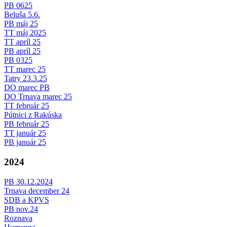
PB 0625
Beluša 5.6.
PB máj 25
TT máj 2025
TT apríl 25
PB apríl 25
PB 0325
TT marec 25
Tatry 23.3.25
DO marec PB
DO Trnava marec 25
TT február 25
Pútnici z Rakúska
PB február 25
TT január 25
PB január 25
2024
PB 30.12.2024
Trnava december 24
SDB a KPVS
PB nov.24
Roznava