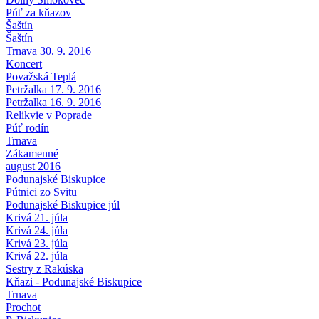
Púť za kňazov
Šaštín
Šaštín
Trnava 30. 9. 2016
Koncert
Považská Teplá
Petržalka 17. 9. 2016
Petržalka 16. 9. 2016
Relikvie v Poprade
Púť rodín
Trnava
Zákamenné
august 2016
Podunajské Biskupice
Pútnici zo Svitu
Podunajské Biskupice júl
Krivá 21. júla
Krivá 24. júla
Krivá 23. júla
Krivá 22. júla
Sestry z Rakúska
Kňazi - Podunajské Biskupice
Trnava
Prochot