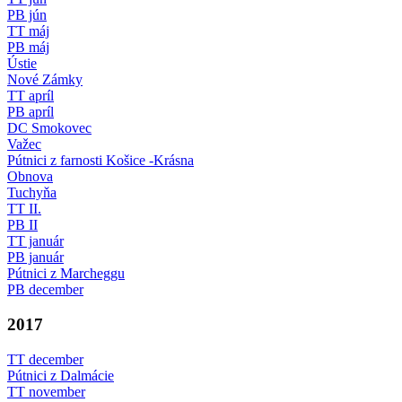
PB jún
TT máj
PB máj
Ústie
Nové Zámky
TT apríl
PB apríl
DC Smokovec
Važec
Pútnici z farnosti Košice -Krásna
Obnova
Tuchyňa
TT II.
PB II
TT január
PB január
Pútnici z Marcheggu
PB december
2017
TT december
Pútnici z Dalmácie
TT november