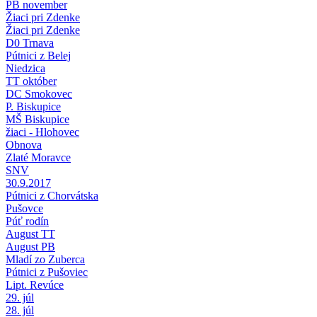
PB november
Žiaci pri Zdenke
Žiaci pri Zdenke
D0 Trnava
Pútnici z Belej
Niedzica
TT október
DC Smokovec
P. Biskupice
MŠ Biskupice
žiaci - Hlohovec
Obnova
Zlaté Moravce
SNV
30.9.2017
Pútnici z Chorvátska
Pušovce
Púť rodín
August TT
August PB
Mladí zo Zuberca
Pútnici z Pušoviec
Lipt. Revúce
29. júl
28. júl