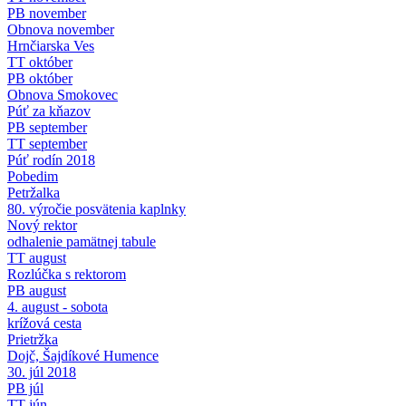
PB november
Obnova november
Hrnčiarska Ves
TT október
PB október
Obnova Smokovec
Púť za kňazov
PB september
TT september
Púť rodín 2018
Pobedim
Petržalka
80. výročie posvätenia kaplnky
Nový rektor
odhalenie pamätnej tabule
TT august
Rozlúčka s rektorom
PB august
4. august - sobota
krížová cesta
Prietržka
Dojč, Šajdíkové Humence
30. júl 2018
PB júl
TT jún