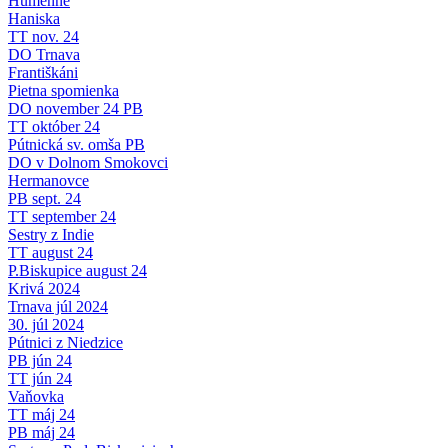
Humenne
Haniska
TT nov. 24
DO Trnava
Františkáni
Pietna spomienka
DO november 24 PB
TT október 24
Pútnická sv. omša PB
DO v Dolnom Smokovci
Hermanovce
PB sept. 24
TT september 24
Sestry z Indie
TT august 24
P.Biskupice august 24
Krivá 2024
Trnava júl 2024
30. júl 2024
Pútnici z Niedzice
PB jún 24
TT jún 24
Vaňovka
TT máj 24
PB máj 24