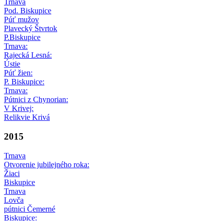
Trnava
Pod. Biskupice
Púť mužov
Plavecký Štvrtok
P.Biskupice
Trnava:
Rajecká Lesná:
Ústie
Púť žien:
P. Biskupice:
Trnava:
Pútnici z Chynorian:
V Krivej:
Relikvie Krivá
2015
Trnava
Otvorenie jubilejného roka:
Žiaci
Biskupice
Trnava
Lovča
pútnici Čemerné
Biskupice: