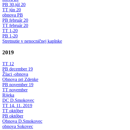
PB 30.júl 20
TT jún 20
obnova PB
PB február 20
TT február 20
TT 1-20
PB 1-20
Stretnutie v nenocničnej kaplnke
2019
TT 12
PB december 19
ŽIaci -obnova
Obnova pri Zdenke
PB november 19
TT november
Rijeka
DC D.Smokovec
TT 14. 11. 2019
TT október
PB október
Obnova D.Smokovec
obnova Sokovec