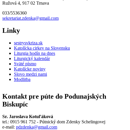
Ružová 4, 917 02 Trnava
033/5536360
sekretariat.zdenka@gmail.com
Linky
sestrysvkriza.sk
Katolícka cirkev na Slovensku
Liturgia hodín na dnes
Liturgický kalendár
Sväté písmo
Katolícke noviny
Slovo medzi nami
Modlitba
Kontakt pre púte do Podunajských
Biskupíc
Sr. Jaroslava Kotuľáková
tel.: 0915 961 752 - Pútnický dom Zdenky Schelingovej
e-mail:
pdzdenka@gmail.com