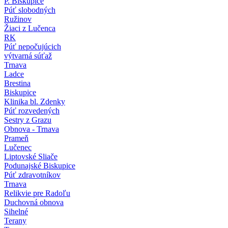
P. Biskupice
Púť slobodných
Ružinov
Žiaci z Lučenca
RK
Púť nepočujúcich
výtvarná súťaž
Trnava
Ladce
Brestina
Biskupice
Klinika bl. Zdenky
Púť rozvedených
Sestry z Grazu
Obnova - Trnava
Prameň
Lučenec
Liptovské Sliače
Podunajské Biskupice
Púť zdravotníkov
Trnava
Relikvie pre Radoľu
Duchovná obnova
Sihelné
Terany