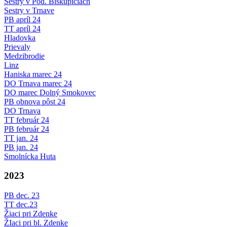
Sestry v Pod. Biskupiciach
Sestry v Trnave
PB apríl 24
TT apríl 24
Hladovka
Prievaly
Medzibrodie
Linz
Haniska marec 24
DO Trnava marec 24
DO marec Dolný Smokovec
PB obnova pôst 24
DO Trnava
TT február 24
PB február 24
TT jan. 24
PB jan. 24
Smolnícka Huta
2023
PB dec. 23
TT dec.23
Žiaci pri Zdenke
ŽIaci pri bl. Zdenke