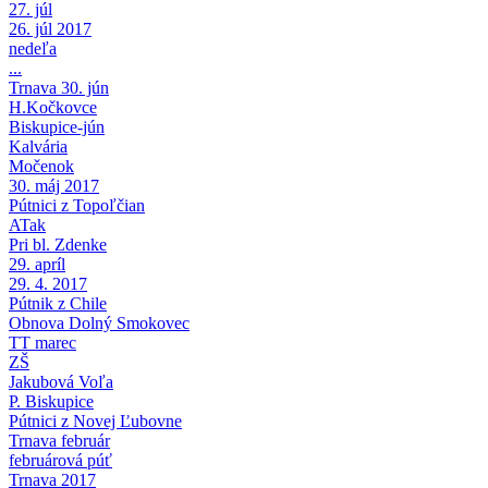
27. júl
26. júl 2017
nedeľa
...
Trnava 30. jún
H.Kočkovce
Biskupice-jún
Kalvária
Močenok
30. máj 2017
Pútnici z Topoľčian
ATak
Pri bl. Zdenke
29. apríl
29. 4. 2017
Pútnik z Chile
Obnova Dolný Smokovec
TT marec
ZŠ
Jakubová Voľa
P. Biskupice
Pútnici z Novej Ľubovne
Trnava február
februárová púť
Trnava 2017