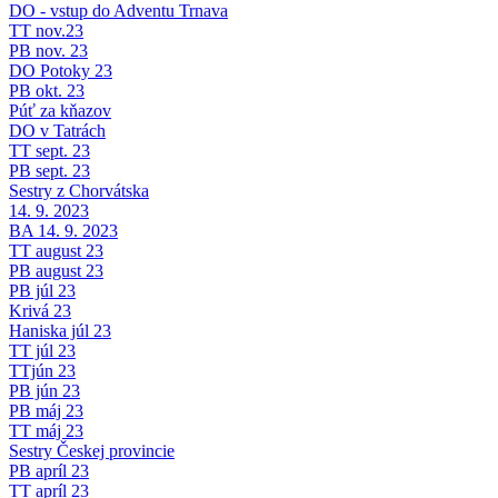
DO - vstup do Adventu Trnava
TT nov.23
PB nov. 23
DO Potoky 23
PB okt. 23
Púť za kňazov
DO v Tatrách
TT sept. 23
PB sept. 23
Sestry z Chorvátska
14. 9. 2023
BA 14. 9. 2023
TT august 23
PB august 23
PB júl 23
Krivá 23
Haniska júl 23
TT júl 23
TTjún 23
PB jún 23
PB máj 23
TT máj 23
Sestry Českej provincie
PB apríl 23
TT apríl 23