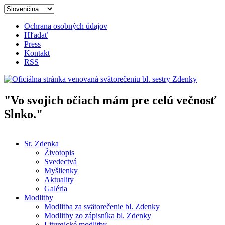
Skočiť na hlavný obsah
Ochrana osobných údajov
Hľadať
Press
Kontakt
RSS
"Vo svojich očiach mám pre celú večnosť
Oficiálna stránka venovaná
Slnko."
svätorečeniu bl. sestry Zdenky
Sr. Zdenka
Životopis
Hlavné menu
Svedectvá
Myšlienky
Aktuality
Galéria
Modlitby
Modlitba za svätorečenie bl. Zdenky
Modlitby zo zápisníka bl. Zdenky
Liturgické modlitby