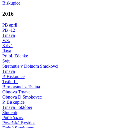
Biskupice
2016
PB apríl
PB -12
Trnava
V.S.
Krivá
Ilava
Pri bl. Zdenke
Svit
Stretnutie v Dolnom Smokovci
Trnava
P. Biskupice
Trstín II.
Birmovanci z Trstína
Obnova Trnava
Obnova D.Smokovec
P. Biskupice
Trnava - október
Študenti
Púť kňazov
Považská Bystrica
Dolný Smokovec