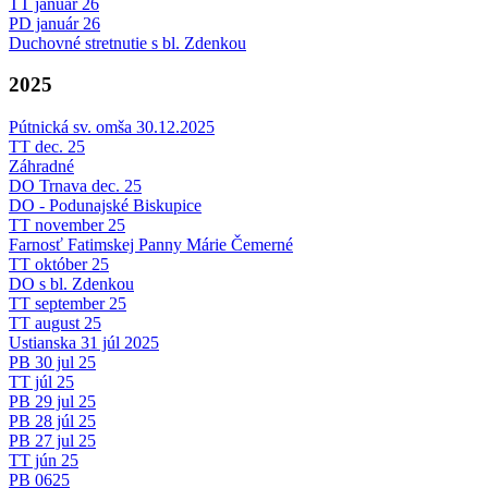
TT január 26
PD január 26
Duchovné stretnutie s bl. Zdenkou
2025
Pútnická sv. omša 30.12.2025
TT dec. 25
Záhradné
DO Trnava dec. 25
DO - Podunajské Biskupice
TT november 25
Farnosť Fatimskej Panny Márie Čemerné
TT október 25
DO s bl. Zdenkou
TT september 25
TT august 25
Ustianska 31 júl 2025
PB 30 jul 25
TT júl 25
PB 29 jul 25
PB 28 júl 25
PB 27 jul 25
TT jún 25
PB 0625