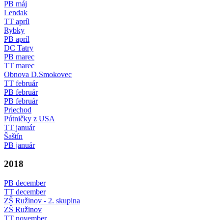
PB máj
Lendak
TT apríl
Rybky
PB apríl
DC Tatry
PB marec
TT marec
Obnova D.Smokovec
TT február
PB február
PB február
Priechod
Pútničky z USA
TT január
Šaštín
PB január
2018
PB december
TT december
ZŠ Ružinov - 2. skupina
ZŠ Ružinov
TT november