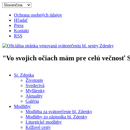
Skočiť na hlavný obsah
Ochrana osobných údajov
Hľadať
Press
Kontakt
RSS
"Vo svojich očiach mám pre celú večnosť 
Oficiálna stránka venovaná svät
Sr. Zdenka
Životopis
Hlavné menu
Svedectvá
Myšlienky
Aktuality
Galéria
Modlitby
Modlitba za svätorečenie bl. Zdenky
Modlitby zo zápisníka bl. Zdenky
Liturgické modlitby
Krížové cesty