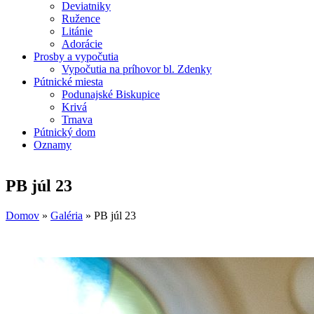
Deviatniky
Ružence
Litánie
Adorácie
Prosby a vypočutia
Vypočutia na príhovor bl. Zdenky
Pútnické miesta
Podunajské Biskupice
Krivá
Trnava
Pútnický dom
Oznamy
PB júl 23
Domov
»
Galéria
»
PB júl 23
Nachádzate sa tu