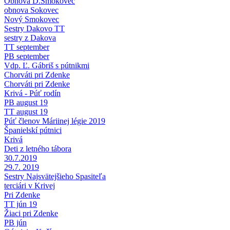
Obnova D.Smokovec
obnova Sokovec
Nový Smokovec
Sestry Dakovo TT
sestry z Dakova
TT september
PB september
Vdp. Ľ. Gábriš s pútnikmi
Chorváti pri Zdenke
Chorváti pri Zdenke
Krivá - Púť rodín
PB august 19
TT august 19
Púť členov Máriinej légie 2019
Španielskí pútnici
Krivá
Deti z letného tábora
30.7.2019
29.7. 2019
Sestry Najsvätejšieho Spasiteľa
terciári v Krivej
Pri Zdenke
TT jún 19
Žiaci pri Zdenke
PB jún