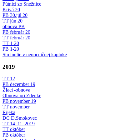
Pútnici zo Snežnice
Krivá 20
PB 30.júl 20
TT jún 20
obnova PB
PB február 20
TT február 20
TT 1-20
PB 1-20
Stretnutie v nenocničnej kaplnke
2019
TT 12
PB december 19
ŽIaci -obnova
Obnova pri Zdenke
PB november 19
TT november
Rijeka
DC D.Smokovec
TT 14. 11. 2019
TT október
PB október