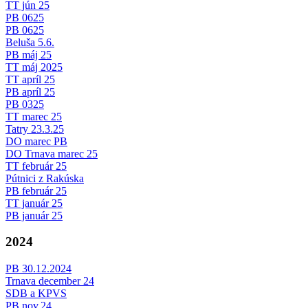
TT jún 25
PB 0625
PB 0625
Beluša 5.6.
PB máj 25
TT máj 2025
TT apríl 25
PB apríl 25
PB 0325
TT marec 25
Tatry 23.3.25
DO marec PB
DO Trnava marec 25
TT február 25
Pútnici z Rakúska
PB február 25
TT január 25
PB január 25
2024
PB 30.12.2024
Trnava december 24
SDB a KPVS
PB nov.24