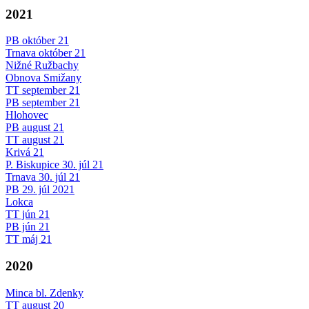
2021
PB október 21
Trnava október 21
Nižné Ružbachy
Obnova Smižany
TT september 21
PB september 21
Hlohovec
PB august 21
TT august 21
Krivá 21
P. Biskupice 30. júl 21
Trnava 30. júl 21
PB 29. júl 2021
Lokca
TT jún 21
PB jún 21
TT máj 21
2020
Minca bl. Zdenky
TT august 20