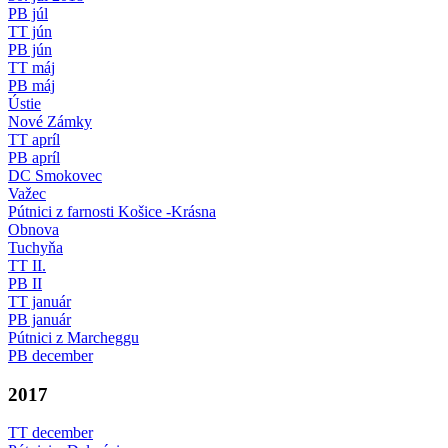
PB júl
TT jún
PB jún
TT máj
PB máj
Ústie
Nové Zámky
TT apríl
PB apríl
DC Smokovec
Važec
Pútnici z farnosti Košice -Krásna
Obnova
Tuchyňa
TT II.
PB II
TT január
PB január
Pútnici z Marcheggu
PB december
2017
TT december