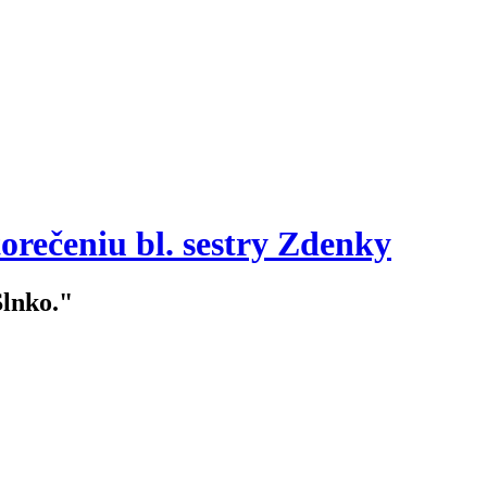
orečeniu bl. sestry Zdenky
Slnko."