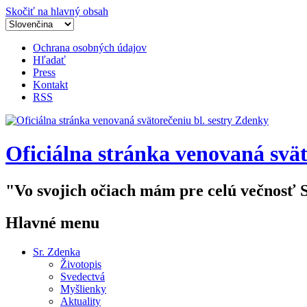
Skočiť na hlavný obsah
Ochrana osobných údajov
Hľadať
Press
Kontakt
RSS
Oficiálna stránka venovaná svät
"Vo svojich očiach mám pre celú večnosť 
Hlavné menu
Sr. Zdenka
Životopis
Svedectvá
Myšlienky
Aktuality