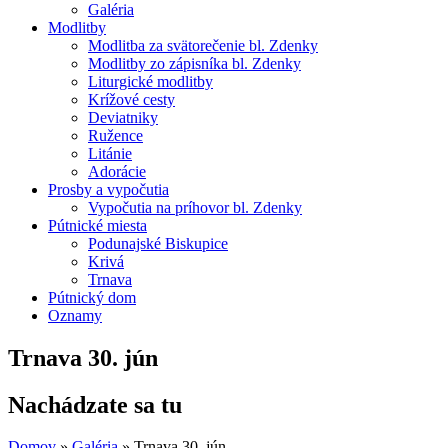
Galéria
Modlitby
Modlitba za svätorečenie bl. Zdenky
Modlitby zo zápisníka bl. Zdenky
Liturgické modlitby
Krížové cesty
Deviatniky
Ružence
Litánie
Adorácie
Prosby a vypočutia
Vypočutia na príhovor bl. Zdenky
Pútnické miesta
Podunajské Biskupice
Krivá
Trnava
Pútnický dom
Oznamy
Trnava 30. jún
Nachádzate sa tu
Domov
»
Galéria
»
Trnava 30. jún