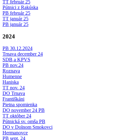
TT február 25
Pútnici z Rakúska
PB február 25
TT január 25
PB január 25
2024
PB 30.12.2024
Trnava december 24
SDB a KPVS
PB nov.24
Roznava
Humenne
Haniska
TT nov. 24
DO Trnava
Františkáni
Pietna spomienka
DO november 24 PB
TT október 24
Pútnická sv. omša PB
DO v Dolnom Smokovci
Hermanovce
PB sept. 24