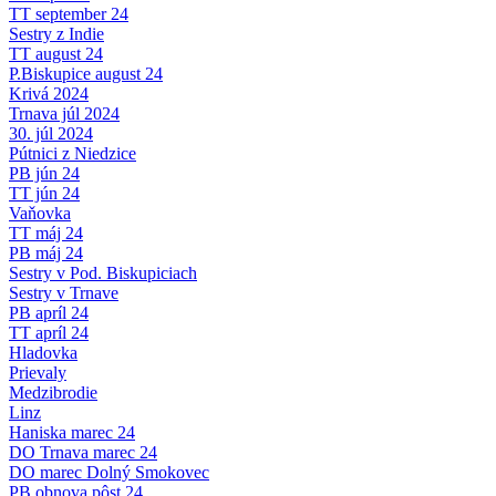
TT september 24
Sestry z Indie
TT august 24
P.Biskupice august 24
Krivá 2024
Trnava júl 2024
30. júl 2024
Pútnici z Niedzice
PB jún 24
TT jún 24
Vaňovka
TT máj 24
PB máj 24
Sestry v Pod. Biskupiciach
Sestry v Trnave
PB apríl 24
TT apríl 24
Hladovka
Prievaly
Medzibrodie
Linz
Haniska marec 24
DO Trnava marec 24
DO marec Dolný Smokovec
PB obnova pôst 24