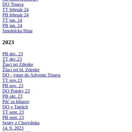
DO Trnava
TT február 24
PB február 24
TT jan. 24
PB jan. 24
Smolnícka Huta
2023
PB dec. 23
TT dec.23
Žiaci pri Zdenke
ŽIaci pri bl. Zdenke
DO - vstup do Adventu Trnava
TT nov.23
PB nov. 23
DO Potoky 23
PB okt. 23
Púť za kňazov
DO v Tatrách
TT sept. 23
PB sept. 23
Sestry z Chorvátska
14. 9. 2023