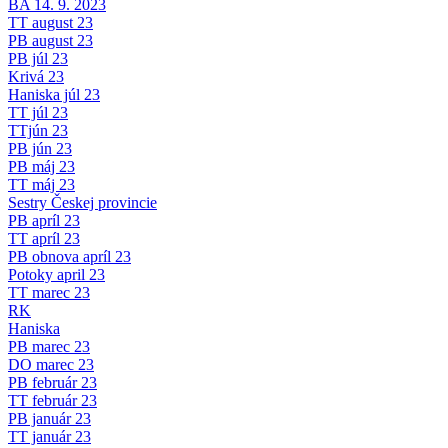
BA 14. 9. 2023
TT august 23
PB august 23
PB júl 23
Krivá 23
Haniska júl 23
TT júl 23
TTjún 23
PB jún 23
PB máj 23
TT máj 23
Sestry Českej provincie
PB apríl 23
TT apríl 23
PB obnova apríl 23
Potoky april 23
TT marec 23
RK
Haniska
PB marec 23
DO marec 23
PB február 23
TT február 23
PB január 23
TT január 23