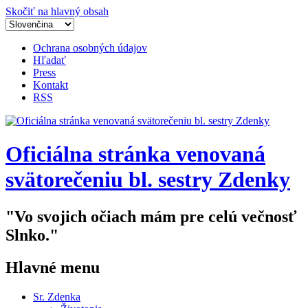
Skočiť na hlavný obsah
Ochrana osobných údajov
Hľadať
Press
Kontakt
RSS
Oficiálna stránka venovaná
svätorečeniu bl. sestry Zdenky
"Vo svojich očiach mám pre celú večnosť
Slnko."
Hlavné menu
Sr. Zdenka