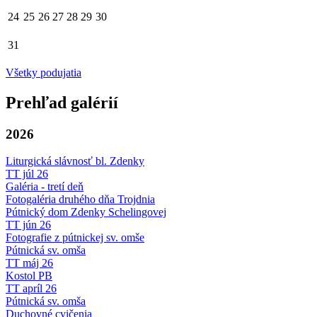
24
25
26
27
28
29
30
31
Všetky podujatia
Prehľad galérií
2026
Liturgická slávnosť bl. Zdenky
TT júl 26
Galéria - tretí deň
Fotogaléria druhého dňa Trojdnia
Pútnický dom Zdenky Schelingovej
TT jún 26
Fotografie z pútnickej sv. omše
Pútnická sv. omša
TT máj 26
Kostol PB
TT apríl 26
Pútnická sv. omša
Duchovné cvičenia