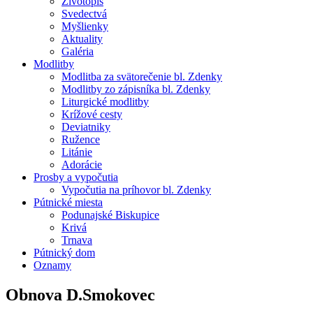
Životopis
Svedectvá
Myšlienky
Aktuality
Galéria
Modlitby
Modlitba za svätorečenie bl. Zdenky
Modlitby zo zápisníka bl. Zdenky
Liturgické modlitby
Krížové cesty
Deviatniky
Ružence
Litánie
Adorácie
Prosby a vypočutia
Vypočutia na príhovor bl. Zdenky
Pútnické miesta
Podunajské Biskupice
Krivá
Trnava
Pútnický dom
Oznamy
Obnova D.Smokovec