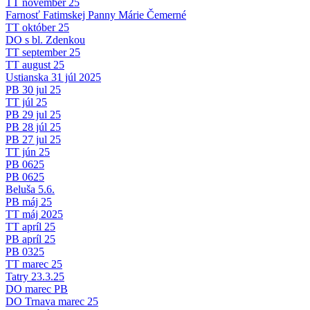
TT november 25
Farnosť Fatimskej Panny Márie Čemerné
TT október 25
DO s bl. Zdenkou
TT september 25
TT august 25
Ustianska 31 júl 2025
PB 30 jul 25
TT júl 25
PB 29 jul 25
PB 28 júl 25
PB 27 jul 25
TT jún 25
PB 0625
PB 0625
Beluša 5.6.
PB máj 25
TT máj 2025
TT apríl 25
PB apríl 25
PB 0325
TT marec 25
Tatry 23.3.25
DO marec PB
DO Trnava marec 25