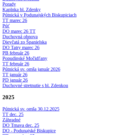
Porady
Kaplnka bl. Zdenky
Pútnická v Podunajských Biskupiciach
TT marec 26
Púť
DO marec 26 TT
Duchovná obnova
Dievčatá zo Španielska
DO Tatry marec 26
PB február 26
Popudinské Močidľany
TT február 26
Pútnická sv. omša január 2026
TT január 26
PD január 26
Duchovné stretnutie s bl. Zdenkou
2025
Pútnická sv. omša 30.12.2025
TT dec. 25
Záhradné
DO Trnava dec. 25
DO - Podunajské Biskupice