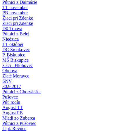
Pútnici z Dalmácie
TT november
PB november
Žiaci pri Zdenke
Žiaci pri Zdenke
D0 Trnava
Pútnici z Belej
Niedzica
TT október
DC Smokovec
P. Biskupice
MŠ Biskupice
žiaci - Hlohovec
Obnova
Zlaté Moravce
SNV
30.9.2017
Pútnici z Chorvátska
Pušovce
Púť rodín
August TT
August PB
Mladí zo Zuberca
Pútnici z Pušoviec
Lipt. Revúce