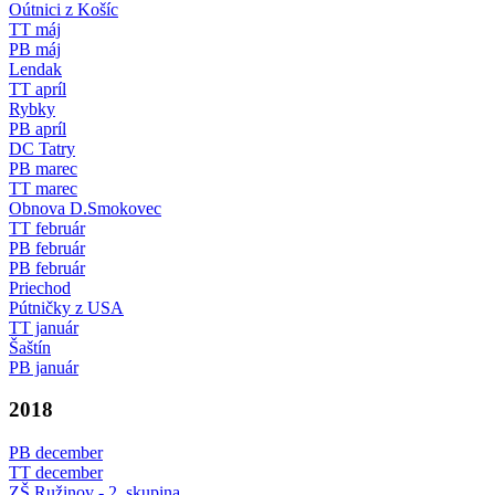
Oútnici z Košíc
TT máj
PB máj
Lendak
TT apríl
Rybky
PB apríl
DC Tatry
PB marec
TT marec
Obnova D.Smokovec
TT február
PB február
PB február
Priechod
Pútničky z USA
TT január
Šaštín
PB január
2018
PB december
TT december
ZŠ Ružinov - 2. skupina