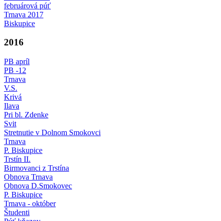
februárová púť
Trnava 2017
Biskupice
2016
PB apríl
PB -12
Trnava
V.S.
Krivá
Ilava
Pri bl. Zdenke
Svit
Stretnutie v Dolnom Smokovci
Trnava
P. Biskupice
Trstín II.
Birmovanci z Trstína
Obnova Trnava
Obnova D.Smokovec
P. Biskupice
Trnava - október
Študenti