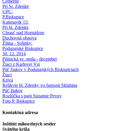
Čemerné
Pri Sr. Zdenke
UPC:
P.Biskupice
Katimavik 15:
Pri bl. Zdenke
Chrasť nad Hornádom
Duchovná obnova
Žilina - Solinky:
Podunajské Biskupice
30. 12. 2014
Pútnická sv. omša - december
Žiaci z Karlovej Vsi
Púť žiakov v Podunajských Biskupiciach
Žiaci
Krivá
Relikvie bl. Zdenky vo farnosti Sklabina
Púť žiakov
Rozlúčka s pani Suzanne Pevny
Foto P. Biskupice
Kontaktná adresa
Inštitút milosrdných sestier
Svätého kríža