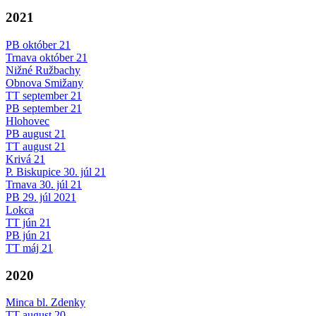
2021
PB október 21
Trnava október 21
Nižné Ružbachy
Obnova Smižany
TT september 21
PB september 21
Hlohovec
PB august 21
TT august 21
Krivá 21
P. Biskupice 30. júl 21
Trnava 30. júl 21
PB 29. júl 2021
Lokca
TT jún 21
PB jún 21
TT máj 21
2020
Minca bl. Zdenky
TT august 20