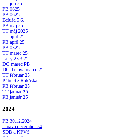
TT jún 25
PB 0625
PB 0625
Beluša 5.6.
PB máj 25
TT máj 2025
TT apríl 25
PB apríl 25
PB 0325
TT marec 25
Tatry 23.3.25
DO marec PB
DO Trnava marec 25
TT február 25
Pútnici z Rakúska
PB február 25
TT január 25
PB január 25
2024
PB 30.12.2024
Trnava december 24
SDB a KPVS