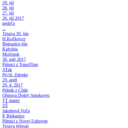
29. júl
28. júl
27. júl
26. júl 2017
nedeľa
...
Trnava 30. jún
H.Kočkovce
Biskupice-jún
Kalvária
Močenok
30. máj 2017
Pútnici z Topoľčian
ATak
Pri bl. Zdenke
29. apríl
29. 4. 2017
Pútnik z Chile
Obnova Dolný Smokovec
TT marec
ZŠ
Jakubová Voľa
P. Biskupice
Pútnici z Novej Ľubovne
Trnava február