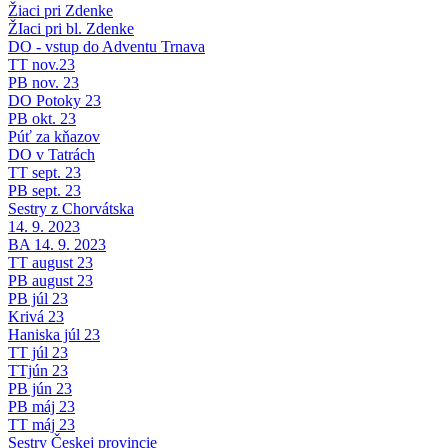
Žiaci pri Zdenke
ŽIaci pri bl. Zdenke
DO - vstup do Adventu Trnava
TT nov.23
PB nov. 23
DO Potoky 23
PB okt. 23
Púť za kňazov
DO v Tatrách
TT sept. 23
PB sept. 23
Sestry z Chorvátska
14. 9. 2023
BA 14. 9. 2023
TT august 23
PB august 23
PB júl 23
Krivá 23
Haniska júl 23
TT júl 23
TTjún 23
PB jún 23
PB máj 23
TT máj 23
Sestry Českej provincie