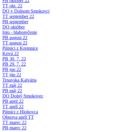
PB október 22
TT okt. 22
DO v Dolnom Smokovci
TT september 22
PB september
DO október
foto - blahorečenie
PB august 22
TT august 22
Pútnici z Kremnice
Krivá 22
PB 30. 7. 22
PB 29. 7. 22
PB jun 22
TT jún 22
Trnavska Kalvária
TT máj 22
PB máj 22
DO Dolný Smokovec
PB april 22
TT apríl 22
Pútnici z Hlohovca
Obnova apríl TT
TT marec 22
PB marec 22