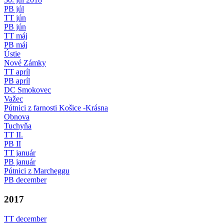
PB júl
TT jún
PB jún
TT máj
PB máj
Ústie
Nové Zámky
TT apríl
PB apríl
DC Smokovec
Važec
Pútnici z farnosti Košice -Krásna
Obnova
Tuchyňa
TT II.
PB II
TT január
PB január
Pútnici z Marcheggu
PB december
2017
TT december