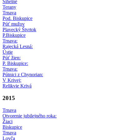
Sihelné
Terany
Trnava
Pod. Biskupice
Púť mužov
Plavecký Štvrtok
P.Biskupice
Trnava:
Rajecká Lesná:
Ústie
Púť žien:
P. Biskupice:
Trnava:
Pútnici z Chynorian:
V Krivej:
Relikvie Krivá
2015
Trnava
Otvorenie jubilejného roka:
Žiaci
Biskupice
Trnava
Lovča