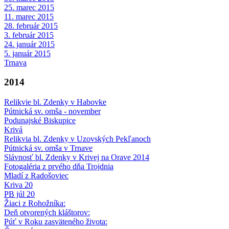
25. marec 2015
11. marec 2015
28. február 2015
3. február 2015
24. január 2015
5. január 2015
Trnava
2014
Relikvie bl. Zdenky v Habovke
Pútnická sv. omša - november
Podunajské Biskupice
Krivá
Relikvia bl. Zdenky v Uzovských Pekľanoch
Pútnická sv. omša v Trnave
Slávnosť bl. Zdenky v Krivej na Orave 2014
Fotogaléria z prvého dňa Trojdnia
Mladí z Radošoviec
Kriva 20
PB júl 20
Žiaci z Rohožníka:
Deň otvorených kláštorov:
Púť v Roku zasväteného života: