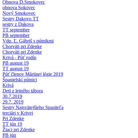
Obnova D.Smokovec
obnova Sokovec
Nový Smokovec
Sestry Dakovo TT
sestry z Dakova
TT september
PB september
Vdp. Ľ. Gábriš s pútnikmi
Chorváti pri Zdenke
Chorváti pri Zdenke
Krivá - Púť rodín
PB august 19
TT august 19
Púť členov Máriinej légie 2019
Španielskí pútnici
Krivá
Deti z letného tábora
30.7.2019
29.7. 2019
Sestry Najsvätejšieho Spasiteľa
terciári v Krivej
Pri Zdenke
TT jún 19
Žiaci pri Zdenke
PB jún