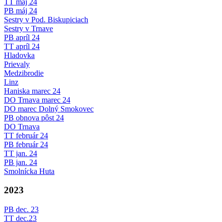
TT máj 24
PB máj 24
Sestry v Pod. Biskupiciach
Sestry v Trnave
PB apríl 24
TT apríl 24
Hladovka
Prievaly
Medzibrodie
Linz
Haniska marec 24
DO Trnava marec 24
DO marec Dolný Smokovec
PB obnova pôst 24
DO Trnava
TT február 24
PB február 24
TT jan. 24
PB jan. 24
Smolnícka Huta
2023
PB dec. 23
TT dec.23