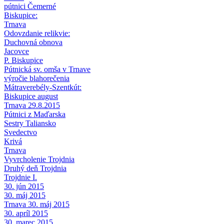
pútnici Čemerné
Biskupice:
Trnava
Odovzdanie relikvie:
Duchovná obnova
Jacovce
P. Biskupice
Pútnická sv. omša v Trnave
výročie blahorečenia
Mátraverebély-Szentkút:
Biskupice august
Trnava 29.8.2015
Pútnici z Maďarska
Sestry Taliansko
Svedectvo
Krivá
Trnava
Vyvrcholenie Trojdnia
Druhý deň Trojdnia
Trojdnie I.
30. jún 2015
30. máj 2015
Trnava 30. máj 2015
30. apríl 2015
30. marec 2015