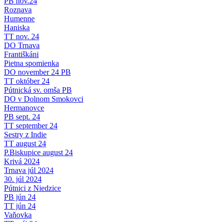
PB nov.24
Roznava
Humenne
Haniska
TT nov. 24
DO Trnava
Františkáni
Pietna spomienka
DO november 24 PB
TT október 24
Pútnická sv. omša PB
DO v Dolnom Smokovci
Hermanovce
PB sept. 24
TT september 24
Sestry z Indie
TT august 24
P.Biskupice august 24
Krivá 2024
Trnava júl 2024
30. júl 2024
Pútnici z Niedzice
PB jún 24
TT jún 24
Vaňovka