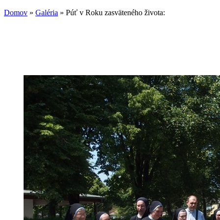
Domov
»
Galéria
»
Púť v Roku zasväteného života:
Nachádzate sa tu