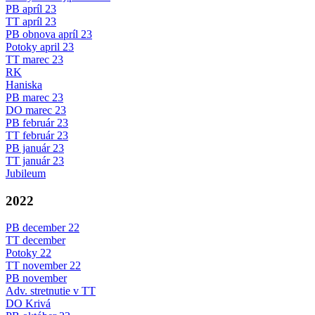
PB apríl 23
TT apríl 23
PB obnova apríl 23
Potoky april 23
TT marec 23
RK
Haniska
PB marec 23
DO marec 23
PB február 23
TT február 23
PB január 23
TT január 23
Jubileum
2022
PB december 22
TT december
Potoky 22
TT november 22
PB november
Adv. stretnutie v TT
DO Krivá