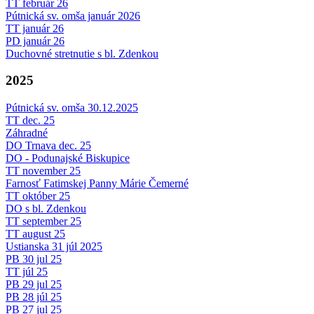
TT február 26
Pútnická sv. omša január 2026
TT január 26
PD január 26
Duchovné stretnutie s bl. Zdenkou
2025
Pútnická sv. omša 30.12.2025
TT dec. 25
Záhradné
DO Trnava dec. 25
DO - Podunajské Biskupice
TT november 25
Farnosť Fatimskej Panny Márie Čemerné
TT október 25
DO s bl. Zdenkou
TT september 25
TT august 25
Ustianska 31 júl 2025
PB 30 jul 25
TT júl 25
PB 29 jul 25
PB 28 júl 25
PB 27 jul 25