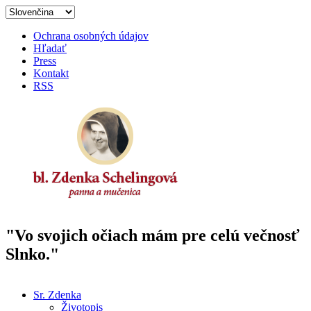
Skočiť na hlavný obsah
Ochrana osobných údajov
Hľadať
Press
Kontakt
RSS
"Vo svojich očiach mám pre celú večnosť
Oficiálna stránka venovaná
Slnko."
svätorečeniu bl. sestry Zdenky
Sr. Zdenka
Životopis