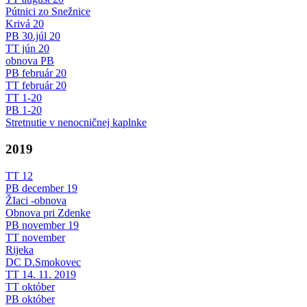
Pútnici zo Snežnice
Krivá 20
PB 30.júl 20
TT jún 20
obnova PB
PB február 20
TT február 20
TT 1-20
PB 1-20
Stretnutie v nenocničnej kaplnke
2019
TT 12
PB december 19
ŽIaci -obnova
Obnova pri Zdenke
PB november 19
TT november
Rijeka
DC D.Smokovec
TT 14. 11. 2019
TT október
PB október