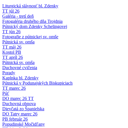
Liturgická slávnosť bl. Zdenky
TT júl 26
Galéria - tretí deň
Fotogaléria druhého dňa Trojdnia
Pútnický dom Zdenky Schelingovej
TT jún 26
Fotografie z pútnickej sv. omše
Pútnická sv. omša
TT máj 26
Kostol PB
TT apríl 26
Pútnická sv. omša
Duchovné cvičenia
Porady
Kaplnka bl. Zdenky
Pútnická v Podunajských Biskupiciach
TT marec 26
Púť
DO marec 26 TT
Duchovná obnova
Dievčatá zo Španielska
DO Tatry marec 26
PB február 26
Popudinské Močidľany