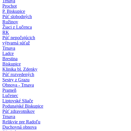
Trnava
Prochot
P. Biskupice
Púť slobodných
Ružinov
Žiaci z Lučenca
RK
Púť nepočujúcich
výtvarná súťaž
Trnava
Ladce
Brestina
Biskupice
Klinika bl. Zdenky
Púť rozvedených
Sestry z Grazu
Obnova - Trnava
Prameň
Lučenec
Liptovské Sliače
Podunajské Biskupice
Púť zdravotníkov
Trnava
Relikvie pre Radoľu
Duchovná obnova