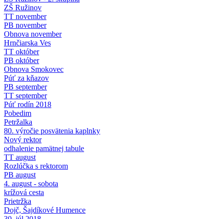
ZŠ Ružinov
TT november
PB november
Obnova november
Hrnčiarska Ves
TT október
PB október
Obnova Smokovec
Púť za kňazov
PB september
TT september
Púť rodín 2018
Pobedim
Petržalka
80. výročie posvätenia kaplnky
Nový rektor
odhalenie pamätnej tabule
TT august
Rozlúčka s rektorom
PB august
4. august - sobota
krížová cesta
Prietržka
Dojč, Šajdíkové Humence
30. júl 2018