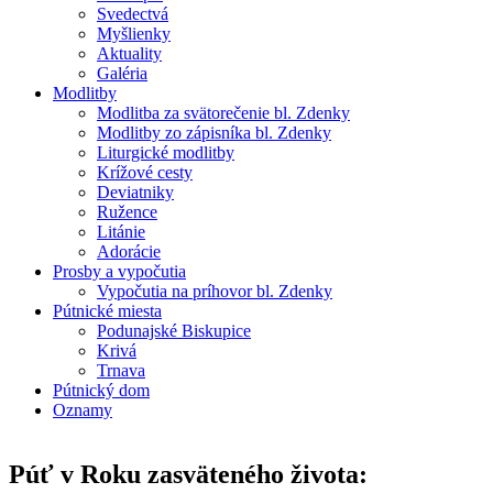
Hlavné menu
Svedectvá
Myšlienky
Aktuality
Galéria
Modlitby
Modlitba za svätorečenie bl. Zdenky
Modlitby zo zápisníka bl. Zdenky
Liturgické modlitby
Krížové cesty
Deviatniky
Ružence
Litánie
Adorácie
Prosby a vypočutia
Vypočutia na príhovor bl. Zdenky
Pútnické miesta
Podunajské Biskupice
Krivá
Trnava
Pútnický dom
Oznamy
Púť v Roku zasväteného života: