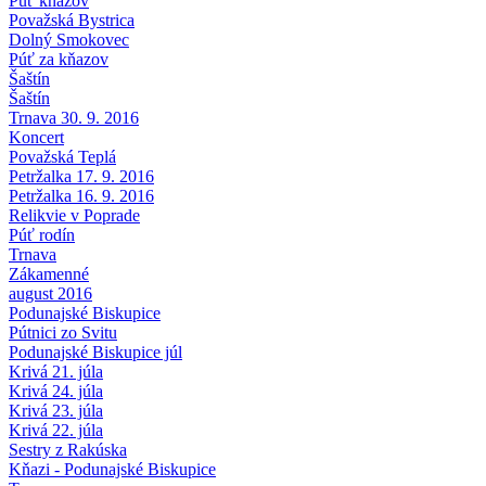
Púť kňazov
Považská Bystrica
Dolný Smokovec
Púť za kňazov
Šaštín
Šaštín
Trnava 30. 9. 2016
Koncert
Považská Teplá
Petržalka 17. 9. 2016
Petržalka 16. 9. 2016
Relikvie v Poprade
Púť rodín
Trnava
Zákamenné
august 2016
Podunajské Biskupice
Pútnici zo Svitu
Podunajské Biskupice júl
Krivá 21. júla
Krivá 24. júla
Krivá 23. júla
Krivá 22. júla
Sestry z Rakúska
Kňazi - Podunajské Biskupice