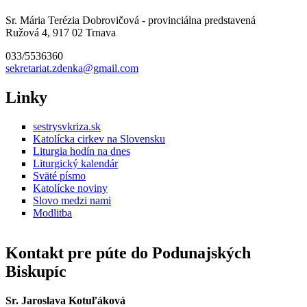
Sr. Mária Terézia Dobrovičová - provinciálna predstavená
Ružová 4, 917 02 Trnava
033/5536360
sekretariat.zdenka@gmail.com
Linky
sestrysvkriza.sk
Katolícka cirkev na Slovensku
Liturgia hodín na dnes
Liturgický kalendár
Sväté písmo
Katolícke noviny
Slovo medzi nami
Modlitba
Kontakt pre púte do Podunajských
Biskupíc
Sr. Jaroslava Kotuľáková