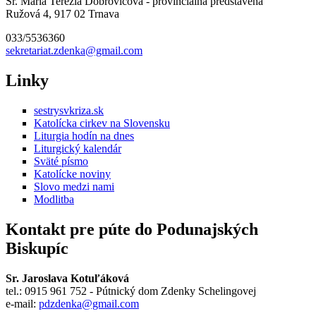
Sr. Mária Terézia Dobrovičová - provinciálna predstavená
Ružová 4, 917 02 Trnava
033/5536360
sekretariat.zdenka@gmail.com
Linky
sestrysvkriza.sk
Katolícka cirkev na Slovensku
Liturgia hodín na dnes
Liturgický kalendár
Sväté písmo
Katolícke noviny
Slovo medzi nami
Modlitba
Kontakt pre púte do Podunajských
Biskupíc
Sr. Jaroslava Kotuľáková
tel.: 0915 961 752 - Pútnický dom Zdenky Schelingovej
e-mail:
pdzdenka@gmail.com