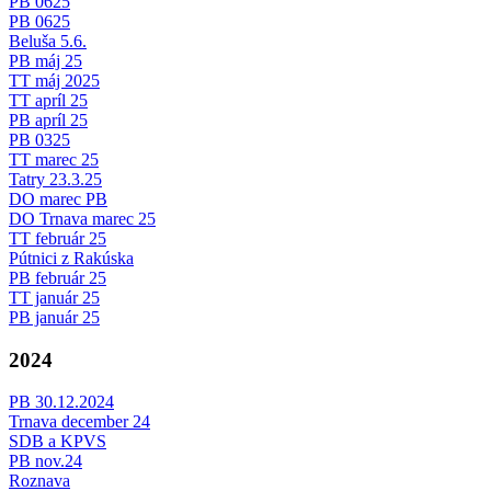
PB 0625
PB 0625
Beluša 5.6.
PB máj 25
TT máj 2025
TT apríl 25
PB apríl 25
PB 0325
TT marec 25
Tatry 23.3.25
DO marec PB
DO Trnava marec 25
TT február 25
Pútnici z Rakúska
PB február 25
TT január 25
PB január 25
2024
PB 30.12.2024
Trnava december 24
SDB a KPVS
PB nov.24
Roznava