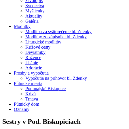
Životopis
Svedectvá
Myšlienky
Aktuality
Galéria
Modlitby
Modlitba za svätorečenie bl. Zdenky
Modlitby zo zápisníka bl. Zdenky
Liturgické modlitby
Krížové cesty
Deviatniky
Ružence
Litánie
Adorácie
Prosby a vypočutia
Vypočutia na príhovor bl. Zdenky
Pútnické miesta
Podunajské Biskupice
Krivá
Trnava
Pútnický dom
Oznamy
Sestry v Pod. Biskupiciach