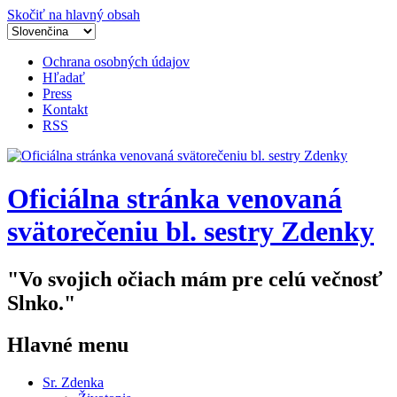
Skočiť na hlavný obsah
Ochrana osobných údajov
Hľadať
Press
Kontakt
RSS
Oficiálna stránka venovaná
svätorečeniu bl. sestry Zdenky
"Vo svojich očiach mám pre celú večnosť
Slnko."
Hlavné menu
Sr. Zdenka