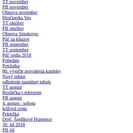
TT november
PB november
Obnova november
Hrnčiarska Ves
TT október
PB október
Obnova Smokovec
Púť za kňazov
PB september
TT september
Púť rodín 2018
Pobedim
Petržalka
80. výročie posvätenia kaplnky
Nový rektor
odhalenie pamätnej tabule
TT august
Rozlúčka s rektorom
PB august
4. august - sobota
krížová cesta
Prietržka
Dojč, Šajdíkové Humence
30. júl 2018
PB júl