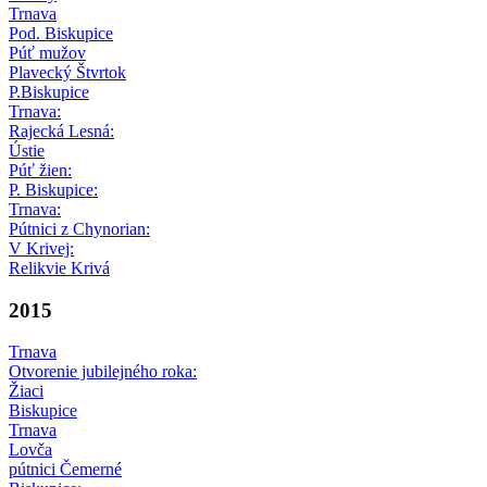
Trnava
Pod. Biskupice
Púť mužov
Plavecký Štvrtok
P.Biskupice
Trnava:
Rajecká Lesná:
Ústie
Púť žien:
P. Biskupice:
Trnava:
Pútnici z Chynorian:
V Krivej:
Relikvie Krivá
2015
Trnava
Otvorenie jubilejného roka:
Žiaci
Biskupice
Trnava
Lovča
pútnici Čemerné