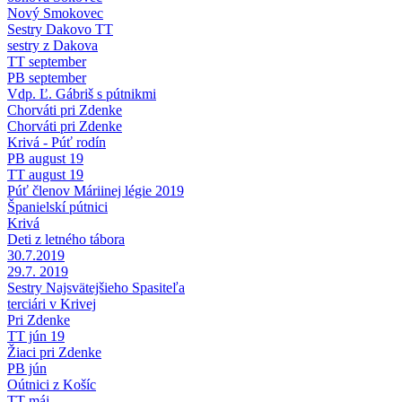
Nový Smokovec
Sestry Dakovo TT
sestry z Dakova
TT september
PB september
Vdp. Ľ. Gábriš s pútnikmi
Chorváti pri Zdenke
Chorváti pri Zdenke
Krivá - Púť rodín
PB august 19
TT august 19
Púť členov Máriinej légie 2019
Španielskí pútnici
Krivá
Deti z letného tábora
30.7.2019
29.7. 2019
Sestry Najsvätejšieho Spasiteľa
terciári v Krivej
Pri Zdenke
TT jún 19
Žiaci pri Zdenke
PB jún
Oútnici z Košíc
TT máj