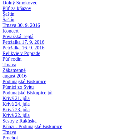
Dolný Smokovec
Púť za kňazov
Šaštín
Šaštín
Trnava 30. 9. 2016
Koncert
Považská Teplá
Petržalka 17. 9. 2016
Petržalka 16. 9. 2016
Relikvie v Poprade
Púť rodín
Trnava
Zákamenné
august 2016
Podunajské Biskupice
Pútnici zo Svitu
Podunajské Biskupice júl
Krivá 21. júla
Krivá 24. júla
Krivá 23. júla
Krivá 22. júla
Sestry z Rakúska
Kňazi - Podunajské Biskupice
Trnava
Prochot