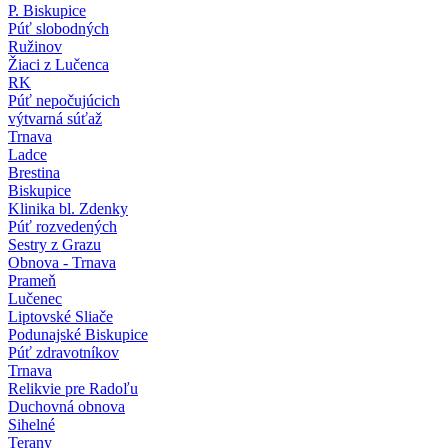
P. Biskupice
Púť slobodných
Ružinov
Žiaci z Lučenca
RK
Púť nepočujúcich
výtvarná súťaž
Trnava
Ladce
Brestina
Biskupice
Klinika bl. Zdenky
Púť rozvedených
Sestry z Grazu
Obnova - Trnava
Prameň
Lučenec
Liptovské Sliače
Podunajské Biskupice
Púť zdravotníkov
Trnava
Relikvie pre Radoľu
Duchovná obnova
Sihelné
Terany