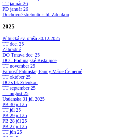
TT január 26
PD január 26
Duchovné stretnutie s bl. Zdenkou
2025
Pútnická sv. omša 30.12.2025
TT dec. 25
Záhradné
DO Trnava dec. 25
DO - Podunajské Biskupice
TT november 25
Farnosť Fatimskej Panny Márie Čemerné
TT október 25
DO s bl. Zdenkou
TT september 25
TT august 25
Ustianska 31 júl 2025
PB 30 jul 25
TT júl 25
PB 29 jul 25
PB 28 júl 25
PB 27 jul 25
TT jún 25