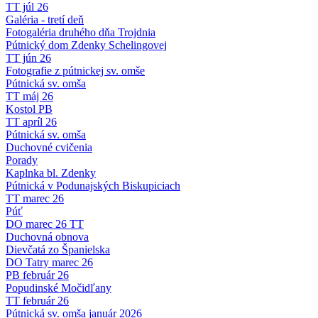
TT júl 26
Galéria - tretí deň
Fotogaléria druhého dňa Trojdnia
Pútnický dom Zdenky Schelingovej
TT jún 26
Fotografie z pútnickej sv. omše
Pútnická sv. omša
TT máj 26
Kostol PB
TT apríl 26
Pútnická sv. omša
Duchovné cvičenia
Porady
Kaplnka bl. Zdenky
Pútnická v Podunajských Biskupiciach
TT marec 26
Púť
DO marec 26 TT
Duchovná obnova
Dievčatá zo Španielska
DO Tatry marec 26
PB február 26
Popudinské Močidľany
TT február 26
Pútnická sv. omša január 2026