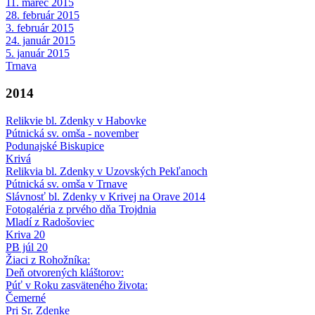
11. marec 2015
28. február 2015
3. február 2015
24. január 2015
5. január 2015
Trnava
2014
Relikvie bl. Zdenky v Habovke
Pútnická sv. omša - november
Podunajské Biskupice
Krivá
Relikvia bl. Zdenky v Uzovských Pekľanoch
Pútnická sv. omša v Trnave
Slávnosť bl. Zdenky v Krivej na Orave 2014
Fotogaléria z prvého dňa Trojdnia
Mladí z Radošoviec
Kriva 20
PB júl 20
Žiaci z Rohožníka:
Deň otvorených kláštorov:
Púť v Roku zasväteného života:
Čemerné
Pri Sr. Zdenke