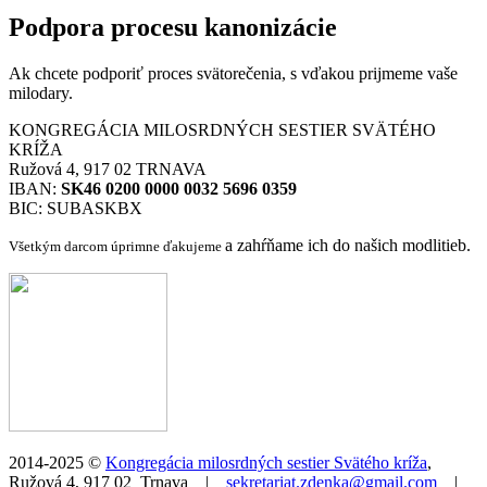
Podpora procesu kanonizácie
Ak chcete podporiť proces svätorečenia,
s vďakou prijmeme vaše
milodary.
KONGREGÁCIA MILOSRDNÝCH SESTIER SVÄTÉHO
KRÍŽA
Ružová 4, 917 02 TRNAVA
IBAN:
SK46 0200 0000 0032 5696 0359
BIC: SUBASKBX
a zahŕňame ich do našich modlitieb.
Všetkým darcom úprimne ďakujeme
2014-2025 ©
Kongregácia milosrdných sestier Svätého kríža
,
Ružová 4, 917 02 Trnava |
sekretariat.zdenka@gmail.com
|