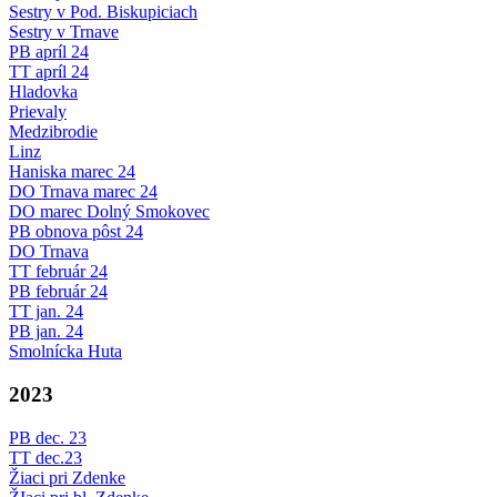
Sestry v Pod. Biskupiciach
Sestry v Trnave
PB apríl 24
TT apríl 24
Hladovka
Prievaly
Medzibrodie
Linz
Haniska marec 24
DO Trnava marec 24
DO marec Dolný Smokovec
PB obnova pôst 24
DO Trnava
TT február 24
PB február 24
TT jan. 24
PB jan. 24
Smolnícka Huta
2023
PB dec. 23
TT dec.23
Žiaci pri Zdenke