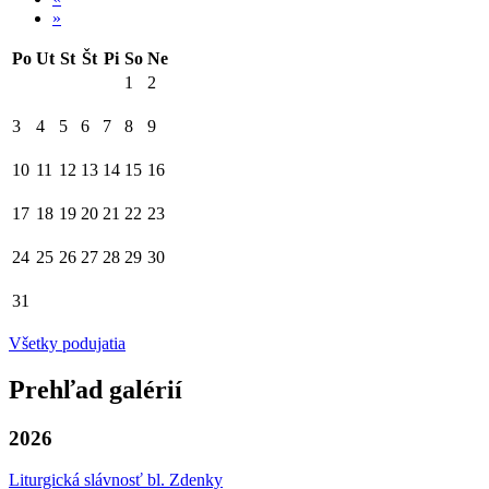
»
Po
Ut
St
Št
Pi
So
Ne
1
2
3
4
5
6
7
8
9
10
11
12
13
14
15
16
17
18
19
20
21
22
23
24
25
26
27
28
29
30
31
Všetky podujatia
Prehľad galérií
2026
Liturgická slávnosť bl. Zdenky