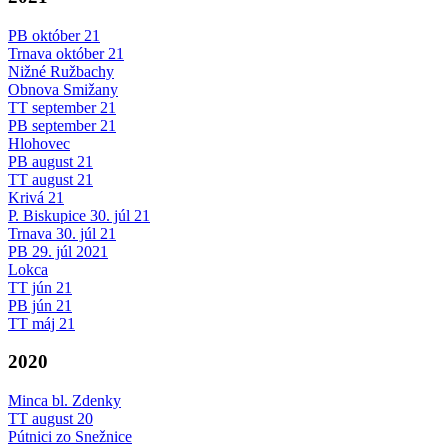
PB október 21
Trnava október 21
Nižné Ružbachy
Obnova Smižany
TT september 21
PB september 21
Hlohovec
PB august 21
TT august 21
Krivá 21
P. Biskupice 30. júl 21
Trnava 30. júl 21
PB 29. júl 2021
Lokca
TT jún 21
PB jún 21
TT máj 21
2020
Minca bl. Zdenky
TT august 20
Pútnici zo Snežnice