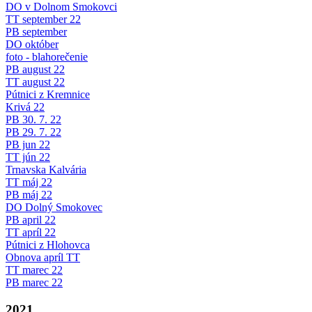
DO v Dolnom Smokovci
TT september 22
PB september
DO október
foto - blahorečenie
PB august 22
TT august 22
Pútnici z Kremnice
Krivá 22
PB 30. 7. 22
PB 29. 7. 22
PB jun 22
TT jún 22
Trnavska Kalvária
TT máj 22
PB máj 22
DO Dolný Smokovec
PB april 22
TT apríl 22
Pútnici z Hlohovca
Obnova apríl TT
TT marec 22
PB marec 22
2021