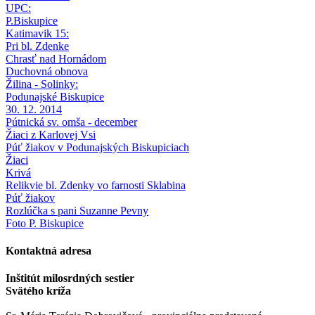
UPC:
P.Biskupice
Katimavik 15:
Pri bl. Zdenke
Chrasť nad Hornádom
Duchovná obnova
Žilina - Solinky:
Podunajské Biskupice
30. 12. 2014
Pútnická sv. omša - december
Žiaci z Karlovej Vsi
Púť žiakov v Podunajských Biskupiciach
Žiaci
Krivá
Relikvie bl. Zdenky vo farnosti Sklabina
Púť žiakov
Rozlúčka s pani Suzanne Pevny
Foto P. Biskupice
Kontaktná adresa
Inštitút milosrdných sestier
Svätého kríža