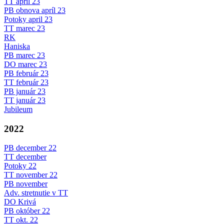
TT apríl 23
PB obnova apríl 23
Potoky april 23
TT marec 23
RK
Haniska
PB marec 23
DO marec 23
PB február 23
TT február 23
PB január 23
TT január 23
Jubileum
2022
PB december 22
TT december
Potoky 22
TT november 22
PB november
Adv. stretnutie v TT
DO Krivá
PB október 22
TT okt. 22