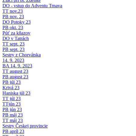
ŽIaci pri bl. Zdenke
DO - vstup do Adventu Trnava
TT nov.23
PB nov. 23
DO Potoky 23
PB okt. 23
Púť za kňazov
DO v Tatrách
TT sept. 23
PB sept. 23
Sestry z Chorvátska
14. 9. 2023
BA 14. 9. 2023
TT august 23
PB august 23
PB júl 23
Krivá 23
Haniska júl 23
TT júl 23
TTjún 23
PB jún 23
PB máj 23
TT máj 23
Sestry Českej provincie
PB apríl 23