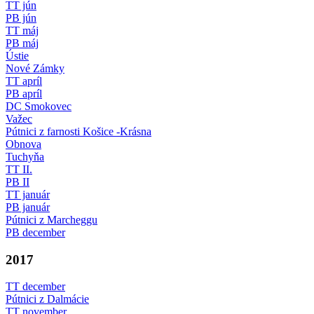
TT jún
PB jún
TT máj
PB máj
Ústie
Nové Zámky
TT apríl
PB apríl
DC Smokovec
Važec
Pútnici z farnosti Košice -Krásna
Obnova
Tuchyňa
TT II.
PB II
TT január
PB január
Pútnici z Marcheggu
PB december
2017
TT december
Pútnici z Dalmácie
TT november