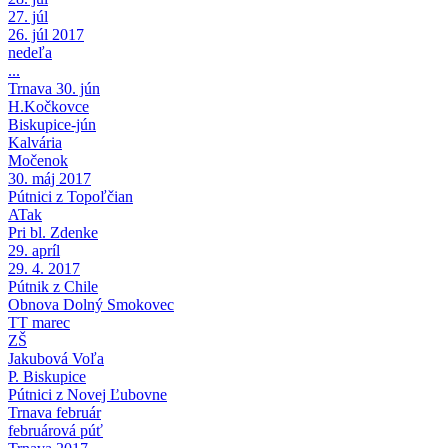
27. júl
26. júl 2017
nedeľa
...
Trnava 30. jún
H.Kočkovce
Biskupice-jún
Kalvária
Močenok
30. máj 2017
Pútnici z Topoľčian
ATak
Pri bl. Zdenke
29. apríl
29. 4. 2017
Pútnik z Chile
Obnova Dolný Smokovec
TT marec
ZŠ
Jakubová Voľa
P. Biskupice
Pútnici z Novej Ľubovne
Trnava február
februárová púť