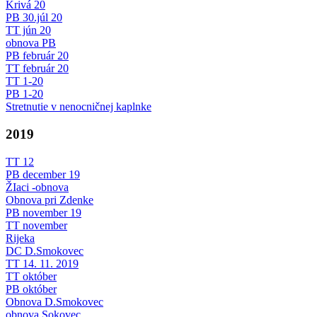
Krivá 20
PB 30.júl 20
TT jún 20
obnova PB
PB február 20
TT február 20
TT 1-20
PB 1-20
Stretnutie v nenocničnej kaplnke
2019
TT 12
PB december 19
ŽIaci -obnova
Obnova pri Zdenke
PB november 19
TT november
Rijeka
DC D.Smokovec
TT 14. 11. 2019
TT október
PB október
Obnova D.Smokovec
obnova Sokovec