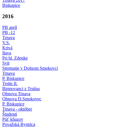
Trnava 2017
Biskupice
2016
PB apríl
PB -12
Trnava
V.S.
Krivá
Ilava
Pri bl. Zdenke
Svit
Stretnutie v Dolnom Smokovci
Trnava
P. Biskupice
Trstín II.
Birmovanci z Trstína
Obnova Trnava
Obnova D.Smokovec
P. Biskupice
Trnava - október
Študenti
Púť kňazov
Považská Bystrica