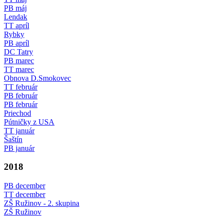
PB máj
Lendak
TT apríl
Rybky
PB apríl
DC Tatry
PB marec
TT marec
Obnova D.Smokovec
TT február
PB február
PB február
Priechod
Pútničky z USA
TT január
Šaštín
PB január
2018
PB december
TT december
ZŠ Ružinov - 2. skupina
ZŠ Ružinov