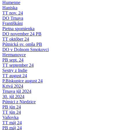
Humenne
Haniska
TT nov. 24
DO Trnava
Františkáni
Pietna spomienka
DO november 24 PB
TT október 24
Pútnická sv. omša PB
DO v Dolnom Smokovci
Hermanovce
PB sept. 24
TT september 24
Sestry z Indie
TT august 24
P.Biskupice august 24
Krivá 2024
Trnava júl 2024
30. júl 2024
Pútnici z Niedzice
PB jún 24
TT jún 24
Vaňovka
TT máj 24
PB máj 24