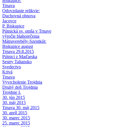
Biskupice:
Trnava
Odovzdanie relikvie:
Duchovná obnova
Jacovce
P. Biskupice
Pútnická sv. omša v Trnave
výročie blahorečenia
Mátraverebély-Szentkút:
Biskupice august
Trnava 29.8.2015
Pútnici z Maďarska
Sestry Taliansko
Svedectvo
Krivá
Trnava
Vyvrcholenie Trojdnia
Druhý deň Trojdnia
Trojdnie I.
30. jún 2015
30. máj 2015
Trnava 30. máj 2015
30. apríl 2015
30. marec 2015
25. marec 2015