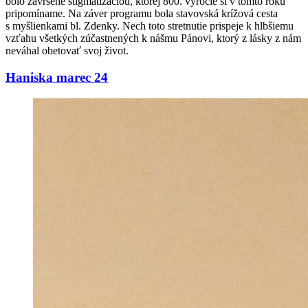
bolo zavŕšené stigmatizáciou, ktorej 800. výročie si v tomto roku
pripomíname. Na záver programu bola stavovská krížová cesta
s myšlienkami bl. Zdenky. Nech toto stretnutie prispeje k hlbšiemu
vzťahu všetkých zúčastnených k nášmu Pánovi, ktorý z lásky z nám
neváhal obetovať svoj život.
Haniska marec 24