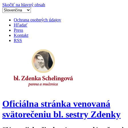
Skočiť na hlavný obsah
Ochrana osobných údajov
Hľadať
Press
Kontakt
RSS
Oficiálna stránka venovaná
svätorečeniu bl. sestry Zdenky