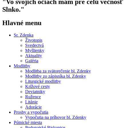
"Vo svojich očiach mám pre celú večnosť
Slnko."
Hlavné menu
Sr. Zdenka
Životopis
Svedectvá
Myšlienky
Aktuality
Galéria
Modlitby
Modlitba za svätorečenie bl. Zdenky
Modlitby zo zápisníka bl. Zdenky
Liturgické modlitby
Krížové cesty
Deviatniky
Ružence
Litánie
Adorácie
Prosby a vypočutia
Vypočutia na príhovor bl. Zdenky
Pútnické miesta
Podunajské Biskupice