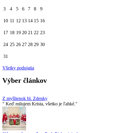
3
4
5
6
7
8
9
10
11
12
13
14
15
16
17
18
19
20
21
22
23
24
25
26
27
28
29
30
31
Všetky podujatia
Výber článkov
Z myšlienok bl. Zdenky
" Keď milujem Krista, všetko je ľahké."