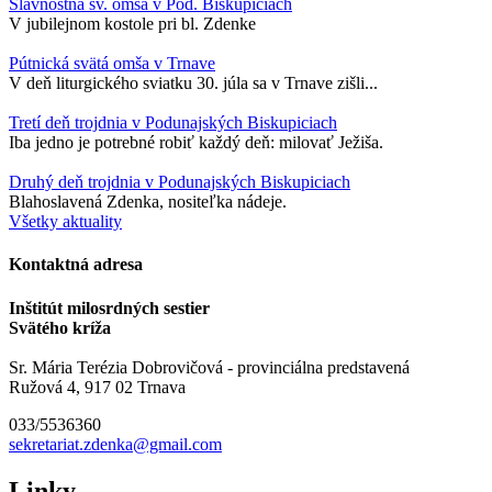
Slávnostná sv. omša v Pod. Biskupiciach
V jubilejnom kostole pri bl. Zdenke
Pútnická svätá omša v Trnave
V deň liturgického sviatku 30. júla sa v Trnave zišli...
Tretí deň trojdnia v Podunajských Biskupiciach
Iba jedno je potrebné robiť každý deň: milovať Ježiša.
Druhý deň trojdnia v Podunajských Biskupiciach
Blahoslavená Zdenka, nositeľka nádeje.
Všetky aktuality
Kontaktná adresa
Inštitút milosrdných sestier
Svätého kríža
Sr. Mária Terézia Dobrovičová - provinciálna predstavená
Ružová 4, 917 02 Trnava
033/5536360
sekretariat.zdenka@gmail.com
Linky