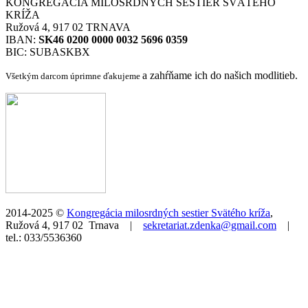
KONGREGÁCIA MILOSRDNÝCH SESTIER SVÄTÉHO
KRÍŽA
Ružová 4, 917 02 TRNAVA
IBAN:
SK46 0200 0000 0032 5696 0359
BIC: SUBASKBX
a zahŕňame ich do našich modlitieb.
Všetkým darcom úprimne ďakujeme
2014-2025 ©
Kongregácia milosrdných sestier Svätého kríža
,
Ružová 4, 917 02 Trnava |
sekretariat.zdenka@gmail.com
|
tel.: 033/5536360