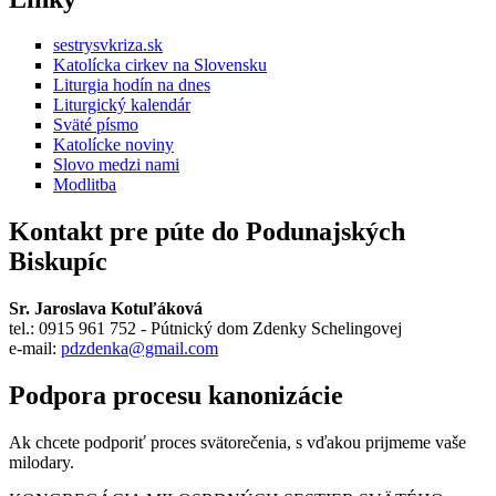
sestrysvkriza.sk
Katolícka cirkev na Slovensku
Liturgia hodín na dnes
Liturgický kalendár
Sväté písmo
Katolícke noviny
Slovo medzi nami
Modlitba
Kontakt pre púte do Podunajských
Biskupíc
Sr. Jaroslava Kotuľáková
tel.: 0915 961 752 - Pútnický dom Zdenky Schelingovej
e-mail:
pdzdenka@gmail.com
Podpora procesu kanonizácie
Ak chcete podporiť proces svätorečenia,
s vďakou prijmeme vaše
milodary.