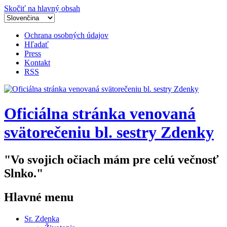
Skočiť na hlavný obsah
Ochrana osobných údajov
Hľadať
Press
Kontakt
RSS
Oficiálna stránka venovaná
svätorečeniu bl. sestry Zdenky
"Vo svojich očiach mám pre celú večnosť
Slnko."
Hlavné menu
Sr. Zdenka