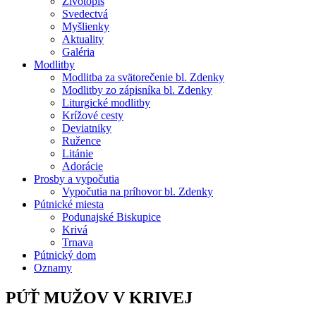
Životopis
Svedectvá
Myšlienky
Aktuality
Galéria
Modlitby
Modlitba za svätorečenie bl. Zdenky
Modlitby zo zápisníka bl. Zdenky
Liturgické modlitby
Krížové cesty
Deviatniky
Ružence
Litánie
Adorácie
Prosby a vypočutia
Vypočutia na príhovor bl. Zdenky
Pútnické miesta
Podunajské Biskupice
Krivá
Trnava
Pútnický dom
Oznamy
PÚŤ MUŽOV V KRIVEJ